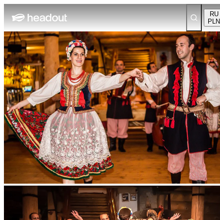
RU
PLN