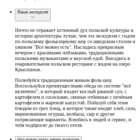
Ваша экскурсия
Ничто не отражает истинный дух польской культуры и
истории архитектуры лучше, чем эта экскурсия с гидом
по польскому фольклорному шоу со шведским столом и
ужином "Все можно есть". Насладись прекрасным
вечером с красивыми пейзажами, традиционными
польскими музыкантами и вкусной едой. Высадись в
очаровательном польском ресторане с видом на озеро
Крыспинов.
Полюбуйся традиционным живым фолк-шоу.
Воспользуйся преимуществами обеда по системе "всё
включено", в который входит кислый ржаной суп, с
картофелем и сосисками, свиные отбивные с печёным
картофелем и жареной капустой. Побалуй себя этим
блюдом из трех блюд, в которое также входят хлеб, сало,
маринованные огурцы, колбасы, сыр и другие
потрясающие варианты. Влюбись в людей и сервис, и
тебя подбросят до твоего отеля.
Что нужно знать перед выездом