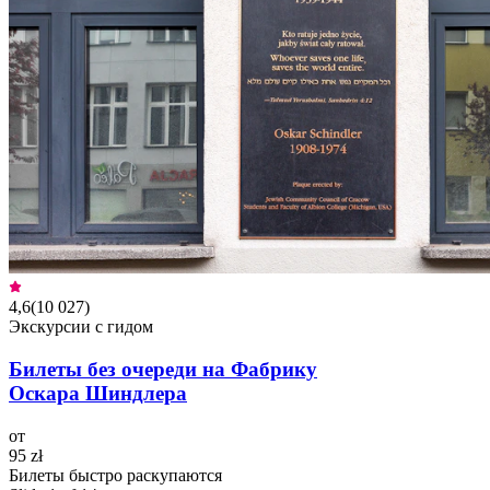
4,6
(
10 027
)
Экскурсии с гидом
Билеты без очереди на Фабрику
Оскара Шиндлера
от
95 zł
Билеты быстро раскупаются