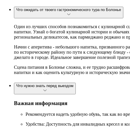
Что ожидать от твоего гастрономического тура по Болонье
Один из лучших способов познакомиться с кулинарной сц
напитки. Узнай о богатой кулинарной истории и обычаях 
региональных деликатесов, как пармиджано реджано и п
Начни с аперитива - небольшого напитка, призванного ра
по историческому району по пути к следующему блюду - с
джелато в городе. Идеальное завершение полезной трапез
Сцена питания в Болонье сложна, и ее трудно расшифроват
напитки и как оценить культурную и историческую значи
Что нужно знать перед выездом
Важная информация
Рекомендуется надеть удобную обувь, так как во вр
Удобства: Доступность для инвалидных кресел и ко