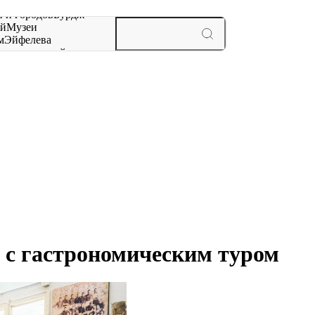
 и городов
Бурдж-
ай
Музеи
м
Эйфелева
ж
мероприятий и
е с гастрономическим туром