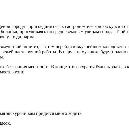
еной города - присоединиться к гастрономической экскурсии с 
Болоньи, прогуливаясь по средневековым улицам города. Твой г
рошутто ди парма.
зжечь твой аппетит, а затем перейди к вкуснейшим холодным за
вежей пасте ручной работы! В пару к нему также будет подано в
ы.
ь без знания местности. В конце этого тура ты будешь знать, в 
мость кухни.
емя экскурсии вам придется много ходить.
лясок.