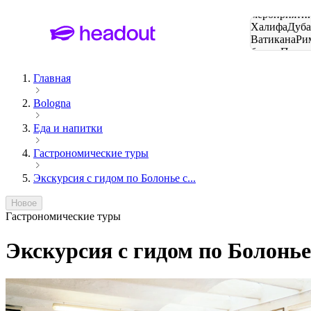
Поиск
мероприятий
Халифа
Дуб
Ватикана
Ри
башня
Пари
городов
Главная
Bologna
Еда и напитки
Гастрономические туры
Экскурсия с гидом по Болонье с...
Новое
Гастрономические туры
Экскурсия с гидом по Болонь