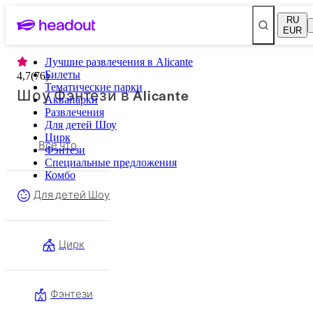
RU
EUR
Лучшие развлечения в Alicante
Билеты
4,7
(
76
)
Тематические парки
Шоу Фэнтези в Alicante
Аквапарки
Развлечения
Для детей Шоу
Цирк
Все что
Фэнтези
Специальные предложения
Комбо
Для детей Шоу
Цирк
Фэнтези