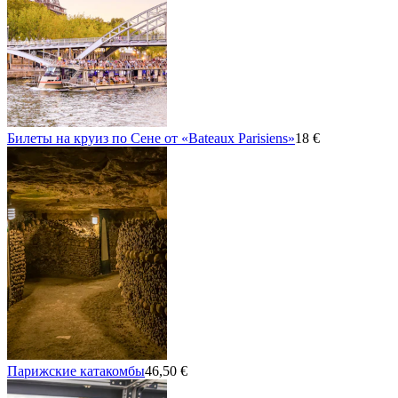
Билеты на круиз по Сене от «Bateaux Parisiens»
18 €
Парижские катакомбы
46,50 €