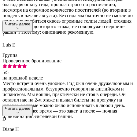
благодаря опыту гида, прошла строго по расписанию,
несмотря на огромное количество посетителей (во вторник в
полдень в начале августа). Без гида мы бы точно не смогли до
конца дня пробиться сквозь огромные толпы людей, стоящих
Читать далее
повсюду, даже до второго этажа, не говоря уже о вершине
башни ;) Поэтому: однозначно рекомендую.
L
Luis E
Группа
Проверенное бронирование
5
/5
на прошлой неделе
Место встречи очень удобное. Гид был очень дружелюбным и
профессиональным, безупречно говорил на английском и
испанском. Мы вошли, практически не стоя в очереди. Он
оставил нас на 2-м этаже и выдал билеты на прогулку на
корабле, которые можно было использовать в любой день.
Читать далее
Конечно, лучшее время — это закат, а после — ночная
иллюминация Эйфелевой башни.
D
Diane H