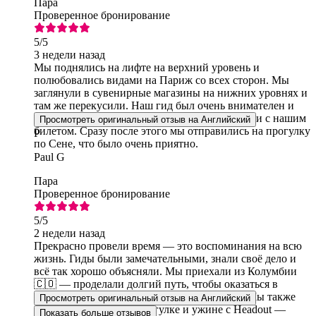
Пара
Проверенное бронирование
5
/5
3 недели назад
Мы поднялись на лифте на верхний уровень и
полюбовались видами на Париж со всех сторон. Мы
заглянули в сувенирные магазины на нижних уровнях и
там же перекусили. Наш гид был очень внимателен и
помог нам найти нужное место в соответствии с нашим
Просмотреть оригинальный отзыв на Английский
билетом. Сразу после этого мы отправились на прогулку
P
по Сене, что было очень приятно.
Paul G
Пара
Проверенное бронирование
5
/5
2 недели назад
Прекрасно провели время — это воспоминания на всю
жизнь. Гиды были замечательными, знали своё дело и
всё так хорошо объясняли. Мы приехали из Колумбии
🇨🇴 — проделали долгий путь, чтобы оказаться в
Париже, и это было просто фантастически! Мы также
Просмотреть оригинальный отзыв на Английский
побывали на речной прогулке и ужине с Headout —
Показать больше отзывов