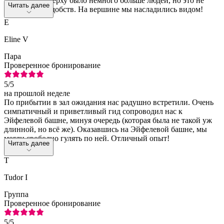
задержек. Наверху было немного больше людей, но это не
Читать далее
вызывало неудобств. На вершине мы насладились видом!
E
Eline V
Пара
Проверенное бронирование
5
/5
на прошлой неделе
По прибытии в зал ожидания нас радушно встретили. Очень
симпатичный и приветливый гид сопроводил нас к
Эйфелевой башне, минуя очередь (которая была не такой уж
длинной, но всё же). Оказавшись на Эйфелевой башне, мы
могли свободно гулять по ней. Отличный опыт!
Читать далее
T
Tudor I
Группа
Проверенное бронирование
5
/5