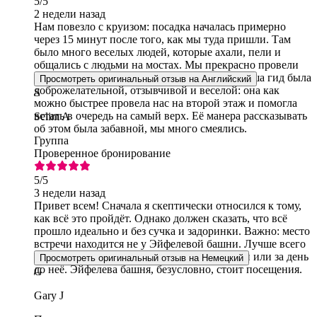
5
/5
2 недели назад
Нам повезло с круизом: посадка началась примерно
через 15 минут после того, как мы туда пришли. Там
было много веселых людей, которые ахали, пели и
общались с людьми на мостах. Мы прекрасно провели
время. Что касается Эйфелевой башни, то наша гид была
Просмотреть оригинальный отзыв на Английский
доброжелательной, отзывчивой и веселой: она как
S
можно быстрее провела нас на второй этаж и помогла
встать в очередь на самый верх. Её манера рассказывать
Selim A
об этом была забавной, мы много смеялись.
Группа
Проверенное бронирование
5
/5
3 недели назад
Привет всем! Сначала я скептически относился к тому,
как всё это пройдёт. Однако должен сказать, что всё
прошло идеально и без сучка и задоринки. Важно: место
встречи находится не у Эйфелевой башни. Лучше всего
проверить это в приложении в день поездки или за день
Просмотреть оригинальный отзыв на Немецкий
до неё. Эйфелева башня, безусловно, стоит посещения.
G
Gary J