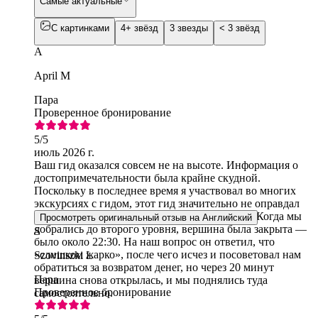
Самые актуальные
С картинками
4+ звёзд
3 звезды
< 3 звёзд
A
April M
Пара
Проверенное бронирование
5
/5
июль 2026 г.
Ваш гид оказался совсем не на высоте. Информация о
достопримечательности была крайне скудной.
Поскольку в последнее время я участвовал во многих
экскурсиях с гидом, этот гид значительно не оправдал
моих ожиданий, и я бы его не рекомендовал. Когда мы
Просмотреть оригинальный отзыв на Английский
добрались до второго уровня, вершина была закрыта —
S
было около 22:30. На наш вопрос он ответил, что
«слишком жарко», после чего исчез и посоветовал нам
Szovinszki L
обратиться за возвратом денег, но через 20 минут
Пара
вершина снова открылась, и мы поднялись туда
Проверенное бронирование
самостоятельно.