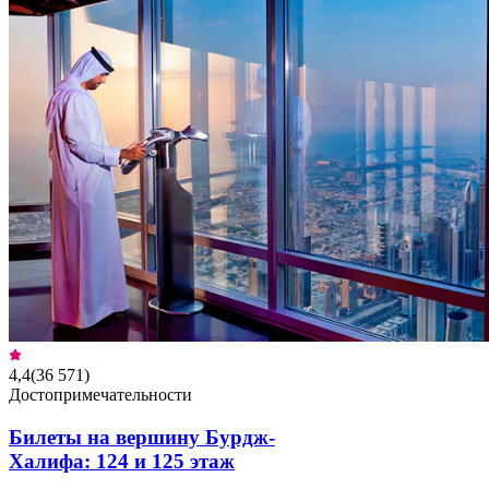
4,4
(
36 571
)
Достопримечательности
Билеты на вершину Бурдж-
Халифа: 124 и 125 этаж