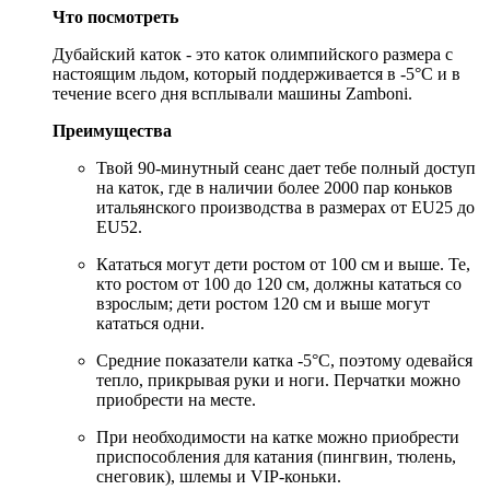
Что посмотреть
Дубайский каток - это каток олимпийского размера с
настоящим льдом, который поддерживается в -5°C и в
течение всего дня всплывали машины Zamboni.
Преимущества
Твой 90-минутный сеанс дает тебе полный доступ
на каток, где в наличии более 2000 пар коньков
итальянского производства в размерах от EU25 до
EU52.
Кататься могут дети ростом от 100 см и выше. Те,
кто ростом от 100 до 120 см, должны кататься со
взрослым; дети ростом 120 см и выше могут
кататься одни.
Средние показатели катка -5°C, поэтому одевайся
тепло, прикрывая руки и ноги. Перчатки можно
приобрести на месте.
При необходимости на катке можно приобрести
приспособления для катания (пингвин, тюлень,
снеговик), шлемы и VIP-коньки.