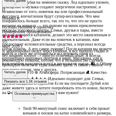
Читать далее
теплой духа Дубая на зимнюю сказку. Лед идеально ухожен,
освещение и музыка создают энергичное настроение, и
D
независимо от того, новичок вы или профессиональный
фигурист, впечатления будут супер-веселыми. Что мне
Deepika R
понравилось больше всего, так это то, что это не просто
катание на коньках — это похоже на мини-приключение
Путешественник в одиночку
посреди торгового центра. Семьи, друзья и пары, вместе
Проверенное бронирование
наслаждающиеся катанием, делают это место оживленным и
увлекательным. Даже если вы новичок в катании, вам
5
/5
предоставят вспомогательные средства, а персонал всегда
март 2026 г.
готов помочь. А что самое лучшее? После катания вы можете
Я забронировал билет через Headout, и всё прошло гладко и
выйти и сразу же отправиться исследовать один из
без лишних хлопот — просто отличный опыт. Я всегда
крупнейших торговых центров в мире. Магазины, еда и
рекомендую Headout, потому что в большинстве случаев
развлечения находятся всего в нескольких шагах. 🛍️ ⭐ Общее
бронирую билеты и туры именно здесь. А самое главное — у
них цены лучше, чем у других.
впечатление: 9/10 ❄️ Атмосфера: Потрясающая ⛸️ Качество
Читать далее
льда: Отличное 👨‍👩‍👧‍👦 Идеально подходит для: Семьи,
Показать все 1.1K отзывов
друзей, свиданий и туристов Если вы посещаете Дубай или
даже живете здесь и хотите попробовать что-то новое, билеты
на Dubai Ice Rink — это то, что вам нужно!
Основные преимущества
Твой 90-минутный сеанс включает в себя прокат
коньков и носков на катке олимпийского размера,