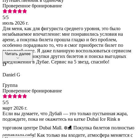
Путешественник в одиночку
Проверенное бронирование
5
/5
июль 2026 г.
Для меня, как для фигуриста среднего уровня, это было
незабываемое впечатление: мне понравились условия на
арене, а покупка билета прошла гладко и без проблем,
особенно порадовало то, что я смог приобрести билет по
выгодной цене. Я даже планирую воспользоваться сервисом
Читать далее
Head Out для покупки других билетов и поиска выгодных
предложений в Дубае. Сервис на 5 звезд, спасибо!
D
Daniel G
Группа
Проверенное бронирование
5
/5
март 2026 г.
Если вы думаете, что Дубай — это только пустынная жара,
подождите, пока не окажетесь на катке Dubai Ice Rink в
торговом центре Dubai Mall. ❄️⛸️ Покупка билетов полностью
оправдала себя! Как только вы входите, атмосфера меняется с