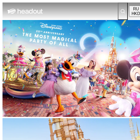
RU
HKD