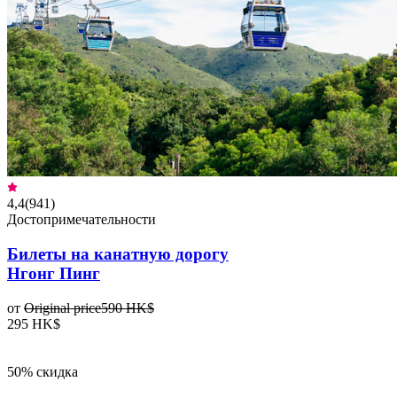
4,4
(
941
)
Достопримечательности
Билеты на канатную дорогу
Нгонг Пинг
от
Original price
590 HK$
295 HK$
50% скидка