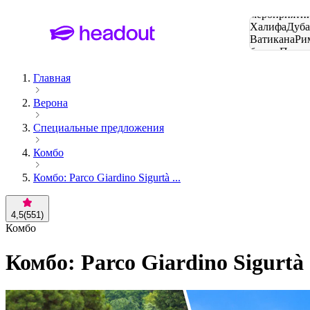
Поиск
мероприятий
Халифа
Дуб
Ватикана
Ри
башня
Пари
городов
Главная
Верона
Специальные предложения
Комбо
Комбо: Parco Giardino Sigurtà ...
4,5
(
551
)
Комбо
Комбо: Parco Giardino Sigurtà