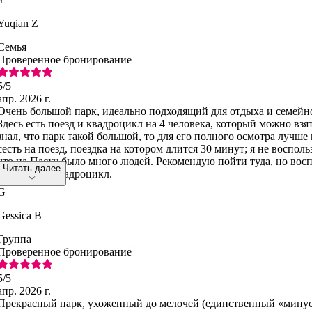
Yuqian Z
Семья
Проверенное бронирование
5
/5
апр. 2026 г.
Очень большой парк, идеально подходящий для отдыха и семей
Здесь есть поезд и квадроцикл на 4 человека, который можно взят
знал, что парк такой большой, то для его полного осмотра лучше
сесть на поезд, поездка на котором длится 30 минут; я не воспол
что на Пасху было много людей. Рекомендую пойти туда, но вос
Читать далее
арендовать квадроцикл.
G
Gessica B
Группа
Проверенное бронирование
5
/5
апр. 2026 г.
Прекрасный парк, ухоженный до мелочей (единственный «минус»