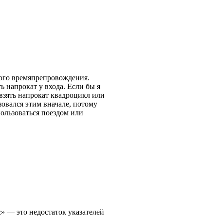
ного времяпрепровождения.
ь напрокат у входа. Если бы я
 взять напрокат квадроцикл или
ьзовался этим вначале, потому
пользоваться поездом или
 — это недостаток указателей