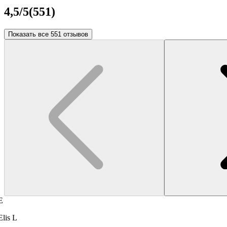
4,5
/5
(
551
)
Показать все 551 отзывов
E
Elis L