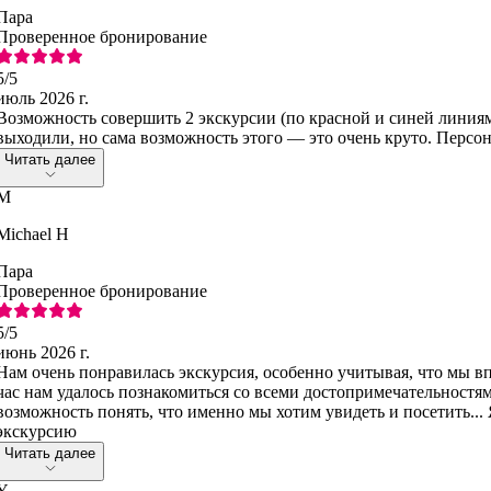
Пара
Проверенное бронирование
5
/5
июль 2026 г.
Возможность совершить 2 экскурсии (по красной и синей линиям
выходили, но сама возможность этого — это очень круто. Персо
Читать далее
M
Michael H
Пара
Проверенное бронирование
5
/5
июнь 2026 г.
Нам очень понравилась экскурсия, особенно учитывая, что мы в
час нам удалось познакомиться со всеми достопримечательностям
возможность понять, что именно мы хотим увидеть и посетить...
экскурсию
Читать далее
Y