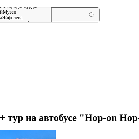
 и городов
Бурдж-
ай
Музеи
м
Эйфелева
ж
мероприятий и
 + тур на автобусе "Hop-on Hop-