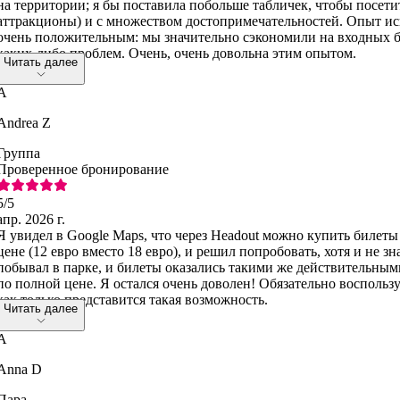
на территории; я бы поставила побольше табличек, чтобы посети
аттракционы) и с множеством достопримечательностей. Опыт ис
очень положительным: мы значительно сэкономили на входных б
каких-либо проблем. Очень, очень довольна этим опытом.
Читать далее
A
Andrea Z
Группа
Проверенное бронирование
5
/5
апр. 2026 г.
Я увидел в Google Maps, что через Headout можно купить билет
цене (12 евро вместо 18 евро), и решил попробовать, хотя и не з
побывал в парке, и билеты оказались такими же действительными
по полной цене. Я остался очень доволен! Обязательно воспольз
как только представится такая возможность.
Читать далее
A
Anna D
Пара