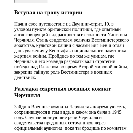
Вступая на тропу истории
Начни свое путешествие на Даунинг-стрит, 10, в
узловом пункте британской политики, где опытный
англоговорящий гид раскроет все сложности Уинстона
Черчилля. Стань свидетелем величия Вестминстерского
аббатства, культовой башни с часами Биг-Бен и отдай
дань уважения у Кенотафа - национального памятника
жертвам войны. Пройдись по тем же улицам, где
Черчилль и его команда разрабатывали стратегии
победы над Гитлером во время Второй мировой войны,
закрепив тайную роль Вестминстера в военных
действиях.
Разгадка секретных военных комнат
Черчилля
Зайди в Военные комнаты Черчилля - подземную сеть,
сохранившуюся в том виде, в каком она была в 1945
году. Слушай волнующие речи Черчилля и
свидетельства преданных сотрудников через
официальный аудиогид, пока ты бродишь по комнатам,