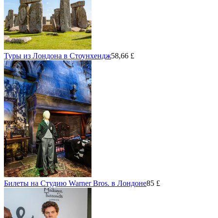
Туры из Лондона в Стоунхендж
58,66 £
Билеты на Студию Warner Bros. в Лондоне
85 £