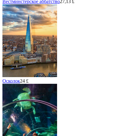
Вестминстерское аббатство
27,13 £
Осколок
24 £