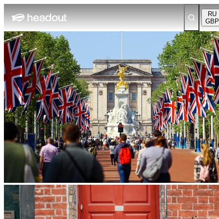
RU
GBP