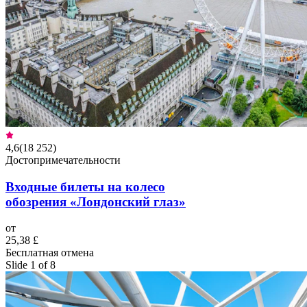
4,6
(
18 252
)
Достопримечательности
Входные билеты на колесо
обозрения «Лондонский глаз»
от
25,38 £
Бесплатная отмена
Slide 1 of 8