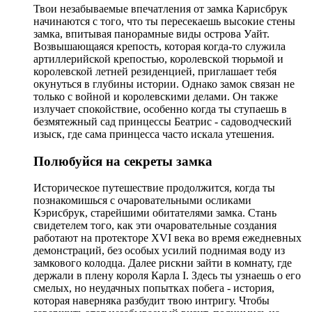
Твои незабываемые впечатления от замка Карисбрук
начинаются с того, что ты пересекаешь высокие стены
замка, впитывая панорамные виды острова Уайт.
Возвышающаяся крепость, которая когда-то служила
артиллерийской крепостью, королевской тюрьмой и
королевской летней резиденцией, приглашает тебя
окунуться в глубины истории. Однако замок связан не
только с войной и королевскими делами. Он также
излучает спокойствие, особенно когда ты ступаешь в
безмятежный сад принцессы Беатрис - садоводческий
изыск, где сама принцесса часто искала утешения.
Полюбуйся на секреты замка
Историческое путешествие продолжится, когда ты
познакомишься с очаровательными осликами
Кэрисбрук, старейшими обитателями замка. Стань
свидетелем того, как эти очаровательные создания
работают на протекторе XVI века во время ежедневных
демонстраций, без особых усилий поднимая воду из
замкового колодца. Далее рискни зайти в комнату, где
держали в плену короля Карла I. Здесь ты узнаешь о его
смелых, но неудачных попытках побега - история,
которая наверняка разбудит твою интригу. Чтобы