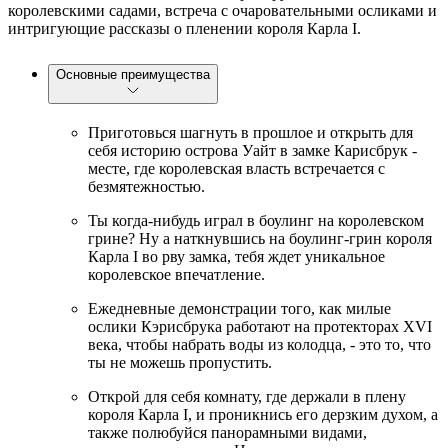
королевскими садами, встреча с очаровательными осликами и
интригующие рассказы о пленении короля Карла I.
Основные преимущества
Приготовься шагнуть в прошлое и открыть для
себя историю острова Уайт в замке Карисбрук -
месте, где королевская власть встречается с
безмятежностью.
Ты когда-нибудь играл в боулинг на королевском
грине? Ну а наткнувшись на боулинг-грин короля
Карла I во рву замка, тебя ждет уникальное
королевское впечатление.
Ежедневные демонстрации того, как милые
ослики Кэрисбрука работают на протекторах XVI
века, чтобы набрать воды из колодца, - это то, что
ты не можешь пропустить.
Открой для себя комнату, где держали в плену
короля Карла I, и проникнись его дерзким духом, а
также полюбуйся панорамными видами,