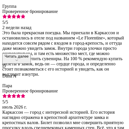
Группа
Проверенное бронирование
5
/5
2 недели назад
Это была прекрасная поездка. Мы приехали в Каркассон и
остановились в отеле под названием «Le Florentine», который
находится совсем рядом с входом в город-крепость, и оттуда
даже можно увидеть замок. Внутри города улочки просто
очаровательны, и там есть множество мест, где можно
Читать далее
пообедать и купить сувениры. На 100 % рекомендую купить
билеты в замок, ведь он — сердце города, и определенно
D
стоит познакомиться с его историей и увидеть, как он
выглядит изнутри.
Dana A
Пара
Проверенное бронирование
5
/5
июль 2026 г.
Каркассон — город с интересной историей. Его история
наглядно отражена в крепостной архитектуре замка и
крепостных валов. Билет позволил мне совершить приятную
прогулку вдоль средневековых каменных стен. Всё, что я там