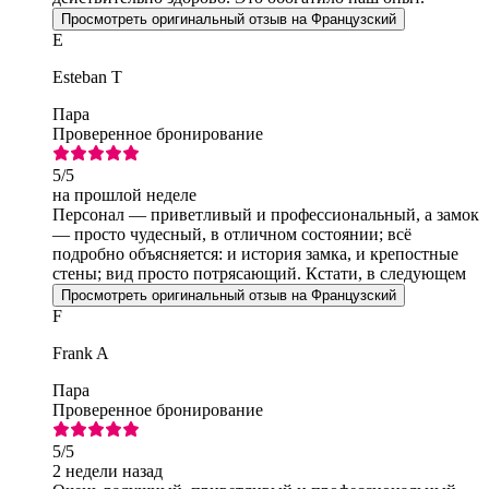
Просмотреть оригинальный отзыв на Французский
E
Esteban T
Пара
Проверенное бронирование
5
/5
на прошлой неделе
Персонал — приветливый и профессиональный, а замок
— просто чудесный, в отличном состоянии; всё
подробно объясняется: и история замка, и крепостные
стены; вид просто потрясающий. Кстати, в следующем
году я обязательно туда вернусь.
Просмотреть оригинальный отзыв на Французский
F
Frank A
Пара
Проверенное бронирование
5
/5
2 недели назад