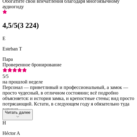
Обогатите свои впечатления благодаря многоязычному
аудиогиду
4,5
/5
(
3 224
)
E
Esteban T
Пара
Проверенное бронирование
5
/5
на прошлой неделе
Персонал — приветливый и профессиональный, а замок —
просто чудесный, в отличном состоянии; всё подробно
объясняется: и история замка, и крепостные стены; вид просто
потрясающий. Кстати, в следующем году я обязательно туда
вернусь.
Читать далее
H
Héctor A