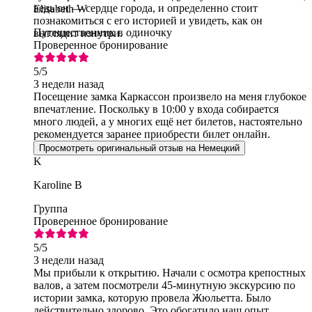
ведь он — сердце города, и определенно стоит
Elisabeth W
познакомиться с его историей и увидеть, как он
Путешественник в одиночку
выглядит изнутри.
Проверенное бронирование
5
/5
3 недели назад
Посещение замка Каркассон произвело на меня глубокое
впечатление. Поскольку в 10:00 у входа собирается
много людей, а у многих ещё нет билетов, настоятельно
рекомендуется заранее приобрести билет онлайн.
Просмотреть оригинальный отзыв на Немецкий
K
Karoline B
Группа
Проверенное бронирование
5
/5
3 недели назад
Мы прибыли к открытию. Начали с осмотра крепостных
валов, а затем посмотрели 45-минутную экскурсию по
истории замка, которую провела Жюльетта. Было
действительно здорово. Это обогатило наш опыт.