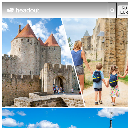
RU
EUR