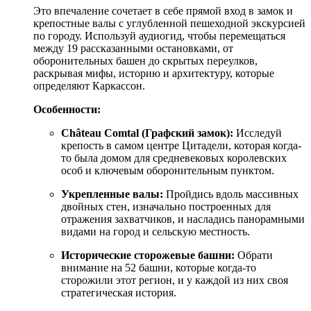
Это впечаление сочетает в себе прямой вход в замок и
крепостные валы с углубленной пешеходной экскурсией
по городу. Используй аудиогид, чтобы перемещаться
между 19 рассказанными остановками, от
оборонительных башен до скрытых переулков,
раскрывая мифы, историю и архитектуру, которые
определяют Каркассон.
Особенности:
Château Comtal (Графский замок):
Исследуй
крепость в самом центре Цитадели, которая когда-
то была домом для средневековых королевских
особ и ключевым оборонительным пунктом.
Укрепленные валы:
Пройдись вдоль массивных
двойных стен, изначально построенных для
отражения захватчиков, и насладись панорамными
видами на город и сельскую местность.
Исторические сторожевые башни:
Обрати
внимание на 52 башни, которые когда-то
сторожили этот регион, и у каждой из них своя
стратегическая история.