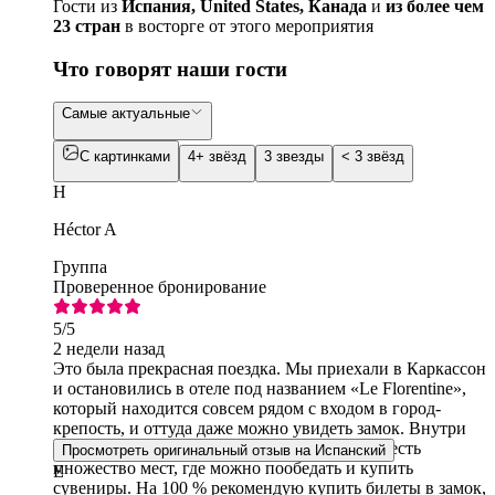
Гости из
Испания, United States, Канада
и
из более чем
23 стран
в восторге от этого мероприятия
Что говорят наши гости
Самые актуальные
С картинками
4+ звёзд
3 звезды
< 3 звёзд
H
Héctor A
Группа
Проверенное бронирование
5
/5
2 недели назад
Это была прекрасная поездка. Мы приехали в Каркассон
и остановились в отеле под названием «Le Florentine»,
который находится совсем рядом с входом в город-
крепость, и оттуда даже можно увидеть замок. Внутри
города улочки просто очаровательны, и там есть
Просмотреть оригинальный отзыв на Испанский
множество мест, где можно пообедать и купить
E
сувениры. На 100 % рекомендую купить билеты в замок,