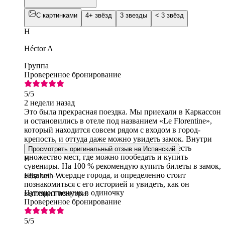
С картинками
4+ звёзд
3 звезды
< 3 звёзд
H
Héctor A
Группа
Проверенное бронирование
5
/5
2 недели назад
Это была прекрасная поездка. Мы приехали в Каркассон
и остановились в отеле под названием «Le Florentine»,
который находится совсем рядом с входом в город-
крепость, и оттуда даже можно увидеть замок. Внутри
города улочки просто очаровательны, и там есть
Просмотреть оригинальный отзыв на Испанский
множество мест, где можно пообедать и купить
E
сувениры. На 100 % рекомендую купить билеты в замок,
ведь он — сердце города, и определенно стоит
Elisabeth W
познакомиться с его историей и увидеть, как он
Путешественник в одиночку
выглядит изнутри.
Проверенное бронирование
5
/5