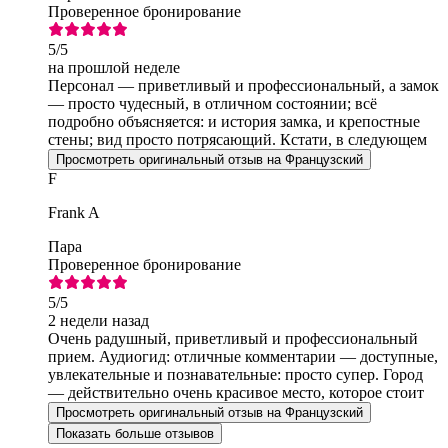
Проверенное бронирование
5
/5
на прошлой неделе
Персонал — приветливый и профессиональный, а замок
— просто чудесный, в отличном состоянии; всё
подробно объясняется: и история замка, и крепостные
стены; вид просто потрясающий. Кстати, в следующем
году я обязательно туда вернусь.
Просмотреть оригинальный отзыв на Французский
F
Frank A
Пара
Проверенное бронирование
5
/5
2 недели назад
Очень радушный, приветливый и профессиональный
прием. Аудиогид: отличные комментарии — доступные,
увлекательные и познавательные: просто супер. Город
— действительно очень красивое место, которое стоит
исследовать...
Просмотреть оригинальный отзыв на Французский
Показать больше отзывов