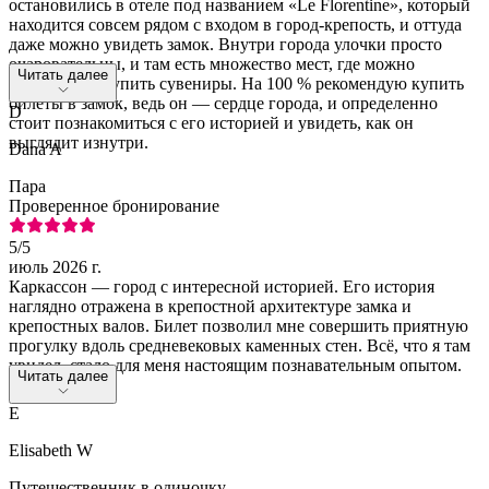
остановились в отеле под названием «Le Florentine», который
находится совсем рядом с входом в город-крепость, и оттуда
даже можно увидеть замок. Внутри города улочки просто
очаровательны, и там есть множество мест, где можно
Читать далее
пообедать и купить сувениры. На 100 % рекомендую купить
билеты в замок, ведь он — сердце города, и определенно
D
стоит познакомиться с его историей и увидеть, как он
выглядит изнутри.
Dana A
Пара
Проверенное бронирование
5
/5
июль 2026 г.
Каркассон — город с интересной историей. Его история
наглядно отражена в крепостной архитектуре замка и
крепостных валов. Билет позволил мне совершить приятную
прогулку вдоль средневековых каменных стен. Всё, что я там
увидел, стало для меня настоящим познавательным опытом.
Читать далее
E
Elisabeth W
Путешественник в одиночку