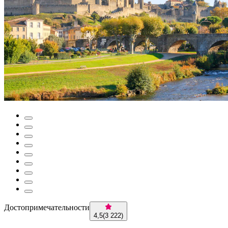
Достопримечательности
4,5
(
3 222
)