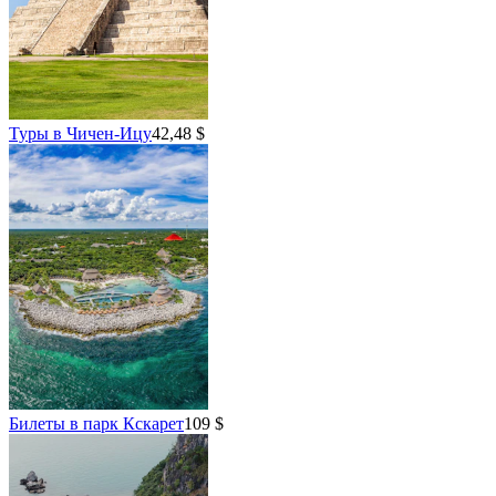
Туры в Чичен-Ицу
42,48 $
Билеты в парк Кскарет
109 $