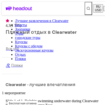
RU
USD
Лучшие развлечения в Clearwater
Билеты
4,3
(
1 555
)
Зоопарки
Пляжный отдых в Clearwater
Туры
городские туры
Круизы
Круизы с обедом
Все что
Экскурсионные круизы
Отдых
Пляжи
Пляжи
Clearwater - лучшие впечатления
1 мероприятие
Slide 1 of 1, Dolphin swimming underwater during Clearwater
Бесплатная отмена