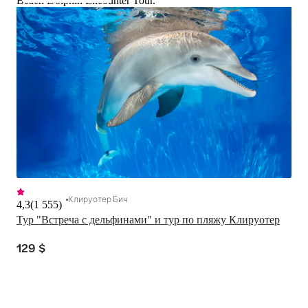
Beach Dolphin Encounter Tour.
Клируотер Бич
4,3
(
1 555
)
Тур "Встреча с дельфинами" и тур по пляжу Клируотер
129 $