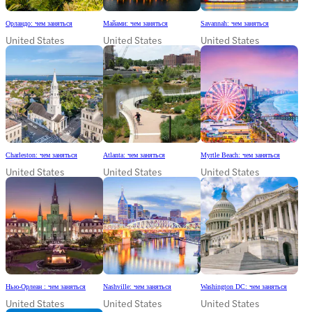
Орландо: чем заняться
Майами: чем заняться
Savannah: чем заняться
United States
United States
United States
Charleston: чем заняться
Atlanta: чем заняться
Myrtle Beach: чем заняться
United States
United States
United States
Нью-Орлеан : чем заняться
Nashville: чем заняться
Washington DC: чем заняться
United States
United States
United States