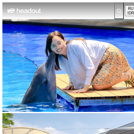
RU
IDR