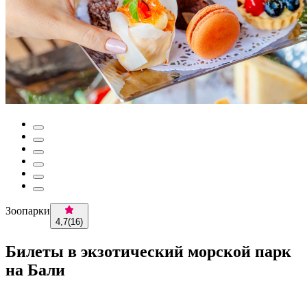
Зоопарки
4,7
(
16
)
Билеты в экзотический морской парк
на Бали