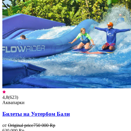
4,8
(
623
)
Аквапарки
Билеты на Уотербом Бали
от
Original price
750 000 Rp
630 000 Rp