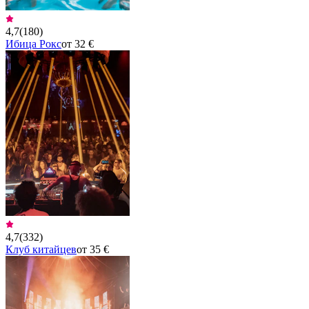
4,7
(
180
)
Ибица Рокс
от 32 €
4,7
(
332
)
Клуб китайцев
от 35 €