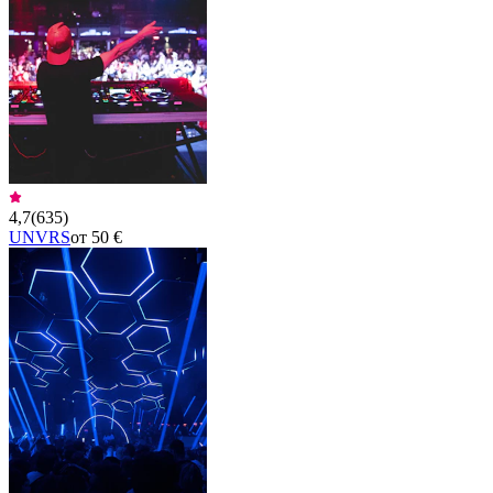
4,7
(
635
)
UNVRS
от 50 €