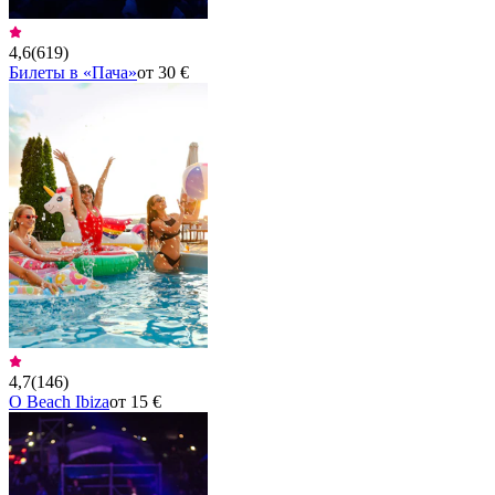
4,6
(
619
)
Билеты в «Пача»
от 30 €
4,7
(
146
)
O Beach Ibiza
от 15 €