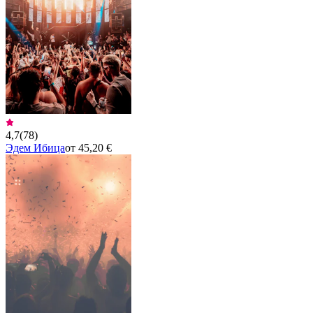
4,7
(
78
)
Эдем Ибица
от 45,20 €