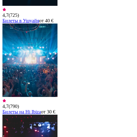
4,7
(
725
)
Билеты в Ушуайя
от 40 €
4,7
(
790
)
Билеты на Hi Ibiza
от 30 €