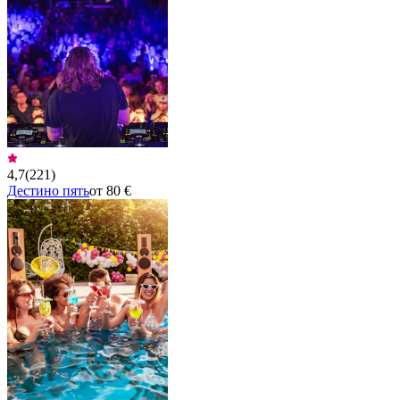
4,7
(
221
)
Дестино пять
от 80 €