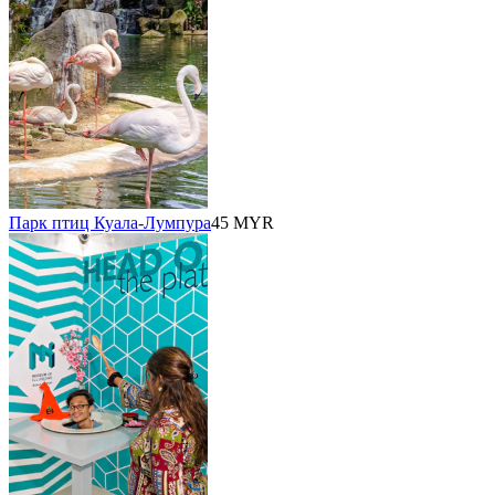
Парк птиц Куала-Лумпура
45 MYR