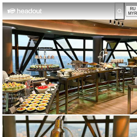
RU
MYR