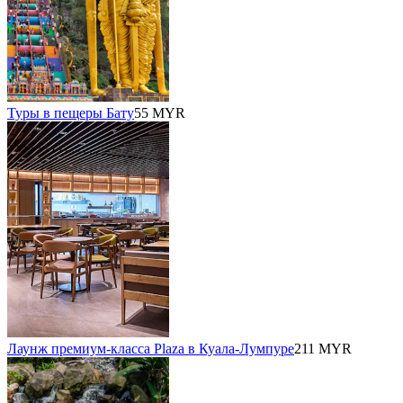
Туры в пещеры Бату
55 MYR
Лаунж премиум-класса Plaza в Куала-Лумпуре
211 MYR