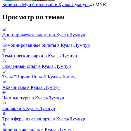
Билеты в Музей иллюзий в Куала-Лумпуре
45 MYR
Просмотр по темам
Достопримечательности в Куала-Лумпур
Комбинированные билеты в Куала-Лумпур
Тематические парки в Куала-Лумпур
Обеденный опыт в Куала-Лумпур
Туры "Hop-on Hop-off Куала-Лумпур
Аквариумы в Куала-Лумпур
Частные туры в Куала-Лумпур
Зоопарки в Куала-Лумпур
Трансферы из аэропорта в Куала-Лумпур
Билеты в аквапарк в Куала-Лумпур