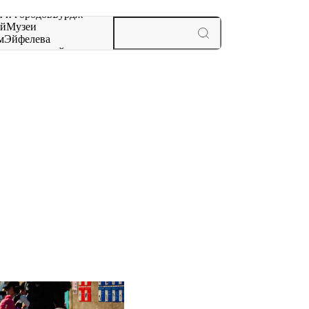
 и городов
Бурдж-
ай
Музеи
м
Эйфелева
ж
мероприятий и