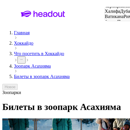
Поиск
мероприятий
Халифа
Дуб
Ватикана
Ри
башня
Пари
городов
Главная
Хоккайдо
Что посетить в Хоккайдо
Зоопарк Асахияма
Билеты в зоопарк Асахияма
Новое
Зоопарки
Билеты в зоопарк Асахияма