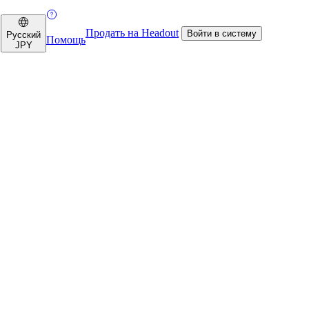
Продать на Headout
Войти в систему
Русский
Помощь
JPY