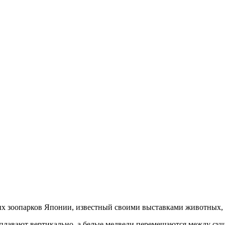
ых зоопарков Японии, известный своими выставками животных,
 плавают вертикально, а белые медведи перемещаются между суш