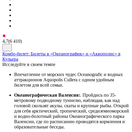
4,7
(
6 410
)
Комбо-билет: Билеты в «Океанографик» и «Аквополис» в
Кульера
Исследуйте в своем темпе
Впечатление от морских чудес Oceanografic и водных
аттракционов Aquopolis Cullera с одним удобным
билетом для всей семьи.
Океанографическая Валенсия:
. Пройдись по 35-
метровому подводному туннелю, наблюдая, как над
головой скользят акулы, скаты и крупные рыбы. Открой
для себя арктический, тропический, средиземноморский
и водно-болотный районы Океанографического парка
Валенсии, где по расписанию проводятся кормления и
образовательные беседы.