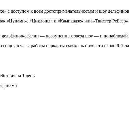
хе» с доступом к всем достопримечательностям и шоу дельфино
ак «Цунами», «Циклоны» и «Камикадзе» или «Твистер Рейсер», а
 дельфинов-афалин — несомненных звезд шоу — и понаблюдай за
его дня в часы работы парка, ты сможешь провести около 6–7 ч
ействия на 1 день
льфинами