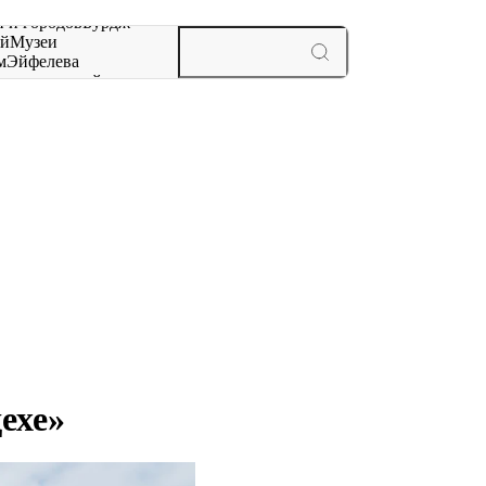
 и городов
Бурдж-
ай
Музеи
м
Эйфелева
ж
мероприятий и
ехе»