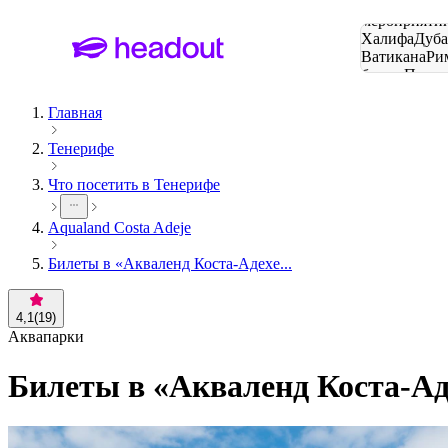
Поиск
мероприятий
Халифа
Дуб
Ватикана
Ри
башня
Пари
городов
Главная
Тенерифе
Что посетить в Тенерифе
Aqualand Costa Adeje
Билеты в «Акваленд Коста-Адехе...
4,1
(
19
)
Аквапарки
Билеты в «Акваленд Коста-Ад