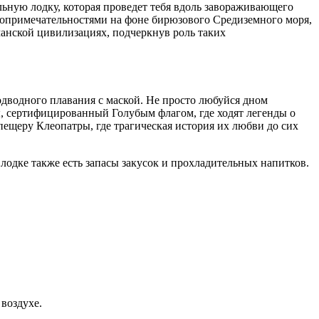
ную лодку, которая проведет тебя вдоль завораживающего
опримечательностями на фоне бирюзового Средиземного моря,
манской цивилизациях, подчеркнув роль таких
одводного плавания с маской. Не просто любуйся дном
, сертифицированный Голубым флагом, где ходят легенды о
пещеру Клеопатры, где трагическая история их любви до сих
лодке также есть запасы закусок и прохладительных напитков.
 воздухе.