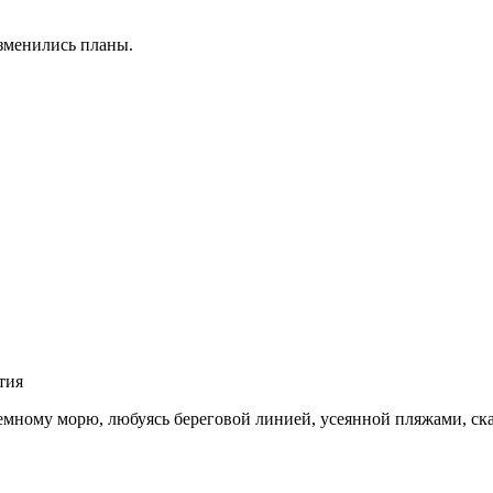
изменились планы.
тия
емному морю, любуясь береговой линией, усеянной пляжами, с