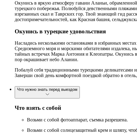
Окунись в яркую атмосферу гавани Аланьи, обрамленной
турецкого побережья. Полюбуйся девственными пляжами
изрезанных скал и Таврских гор. Твой знающий гид расс
достопримечательностей, как Красная башня, сельджукска
Окунись в турецкие удовольствия
Насладись несколькими остановками в избранных местах 
Средиземного моря и морскими обитателями издалека, н
тайных встречах Марка Антония и Клеопатры. Окунись в 
пор окрашивает небо Алании.
Побалуй себя традиционными турецкими деликатесами на б
Заверши свой день комфортной поездкой обратно в отель
Что нужно знать перед выездом
Что взять с собой
Возьми с собой фотоаппарат, съемка разрешена.
Возьми с собой солнцезащитный крем и шляпу, чтоб