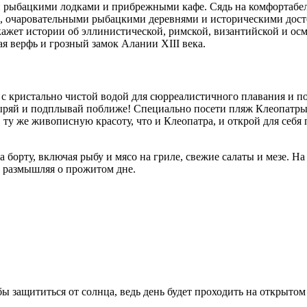
 рыбацкими лодками и прибрежными кафе. Сядь на комфортабель
, очаровательными рыбацкими деревнями и историческими дост
кажет истории об эллинистической, римской, византийской и ос
я верфь и грозный замок Алании XIII века.
с кристально чистой водой для сюрреалистичного плавания и п
ыряй и подплывай поближе! Специально посети пляж Клеопатры
ту же живописную красоту, что и Клеопатра, и открой для себя 
орту, включая рыбу и мясо на гриле, свежие салаты и мезе. На 
, размышляя о прожитом дне.
ы защититься от солнца, ведь день будет проходить на открытом