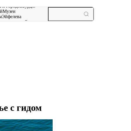
 и городов
Бурдж-
ай
Музеи
м
Эйфелева
ж
мероприятий и
ье с гидом