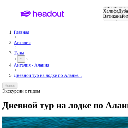
Поиск
мероприятий
Халифа
Дуб
Ватикана
Ри
башня
Пари
городов
Главная
Анталия
Туры
Анталия - Алания
Дневной тур на лодке по Аланье...
Новое
Экскурсии с гидом
Дневной тур на лодке по Алан