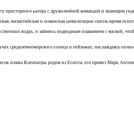
ту просторного катера с дружелюбной командой и знающим гидом
ская, византийская и османская цивилизации сквозь время испо
вственных водах, и займись подводным плаванием с маской, чт
учах средиземноморского солнца и пейзажах, наслаждаясь полн
песок пляжа Клеопатры родом из Египта, его привез Марк Антон