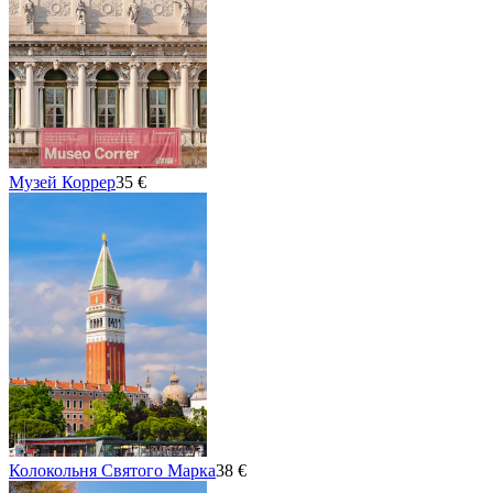
Музей Коррер
35 €
Колокольня Святого Марка
38 €