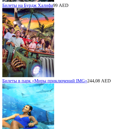
Билеты на Бурдж Халифа
99 AED
Билеты в парк «Миры приключений IMG»
244,08 AED