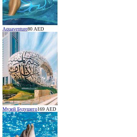
Aquaventure
80 AED
Музей Будущего
169 AED