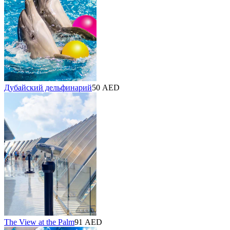
Дубайский дельфинарий
50 AED
The View at the Palm
91 AED