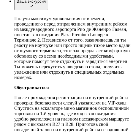
Ваша экскурсия
Получи максимум удовольствия от времени,
проведенного перед отправлением внутренним рейсом
из международного аэропорта Рио-де-Жанейро-Галеан,
посетив зал ожидания Plaza Premium Lounge в
Терминале 2. Независимо от того, заканчиваешь ли ты
работу на ноутбуке или просто ищешь тихое место вдали
от шумного терминала, этот зал предлагает комфортную
обстановку со всеми необходимыми удобствами,
которые помогут тебе отдохнуть и зарядиться энергией.
Ты можешь перекусить у шведского стола, получить
увлажнение или отдохнуть в специальных отдельных
номерах.
Обустраиваться
После прохождения регистрации на внутренний рейс и
проверки безопасности следуй указателям на VIP-залы.
Спустись на эскалаторе мимо магазинов беспошлинной
торговли на 1-й уровень, где вход в зал ожидания
удобно расположен на главном пассажирском маршруте
рядом с выходами B27 и B28. Приготовь свой
посадочный талон на внутренний рейс на сегодняшний