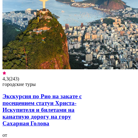
4,3
(
243
)
городские туры
Экскурсия по Рио на закате с
посещением статуи Христа-
Искупителя и билетами на
канатную дорогу на гору
Сахарная Голова
от