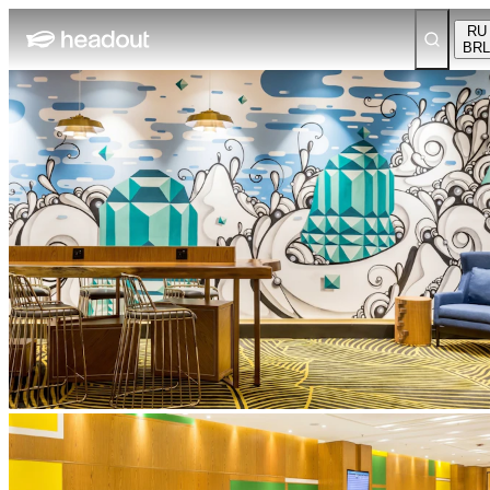
RU
BRL