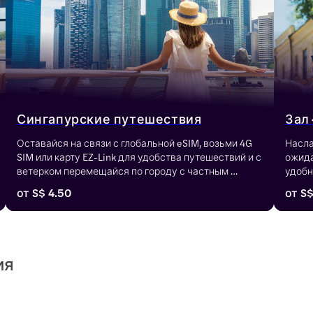
Сингапурские путешествия
Зал 
Оставайся на связи с глобальной eSIM, возьми 4G 
Насла
SIM или карту EZ-Link для удобства путешествий и с 
ожида
ветерком перемещайся по городу с частным 
удобн
трансфером из аэропорта. А для островного 
отпра
от
S$ 4.50
от
S$
веселья запрыгни на монорельс Сентозы - ведь 
передвижение по острову должно быть таким же 
легким, как и твой отпуск.
ия