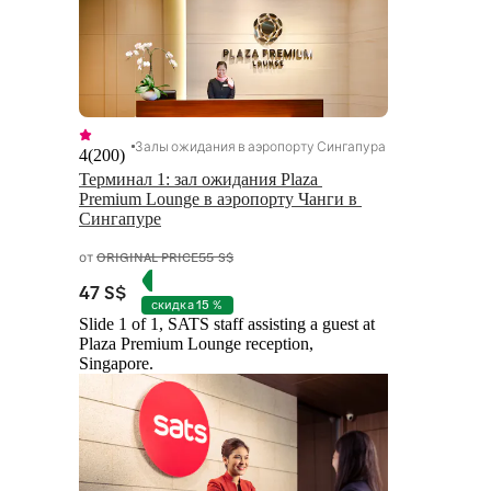
Залы ожидания в аэропорту Сингапура
4
(
200
)
Терминал 1: зал ожидания Plaza 
Premium Lounge в аэропорту Чанги в 
Сингапуре
от
ORIGINAL PRICE
55 S$
47 S$
скидка 15 %
Slide 1 of 1, SATS staff assisting a guest at
Plaza Premium Lounge reception,
Singapore.