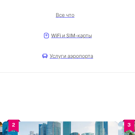
Все что
WiFi и SIM-карты
Услуги аэропорта
2
3