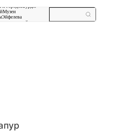
 и городов
Бурдж-
ай
Музеи
м
Эйфелева
ж
мероприятий и
гапур