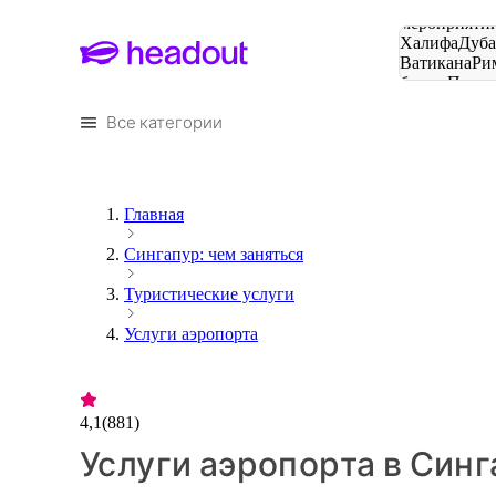
Поиск
мероприятий
Халифа
Дуб
Ватикана
Ри
башня
Пари
городов
Все категории
Главная
Сингапур: чем заняться
Туристические услуги
Услуги аэропорта
4,1
(
881
)
Услуги аэропорта в Син