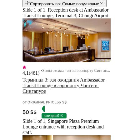
Сортировать по: Самые популярные
Slide 1 of 1, Reception desk at Ambassador
Transit Lounge, Terminal 3, Changi Airport.
Залы ожидания в аэропорту Сингапура
4,1
(
461
)
Терминал 3: зал ожидания Ambassador 
Transit Lounge в аэропорту Чанги в 
Сингапуре
от
ORIGINAL PRICE
55 S$
50 S$
скидка 9 %
Slide 1 of 1, Singapore Plaza Premium
Lounge entrance with reception desk and
staff.