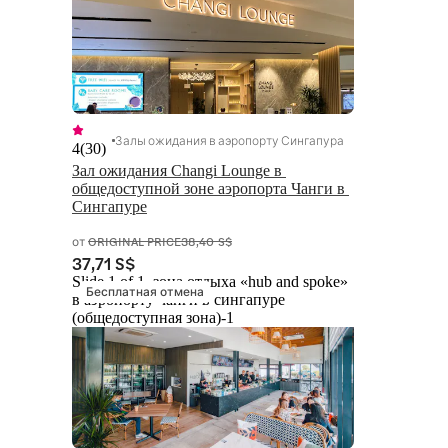
Залы ожидания в аэропорту Сингапура
4
(
30
)
Зал ожидания Changi Lounge в 
общедоступной зоне аэропорта Чанги в 
Сингапуре
от
ORIGINAL PRICE
38,40 S$
37,71 S$
Slide 1 of 1, зона отдыха «hub and spoke»
Бесплатная отмена
в аэропорту чанги в сингапуре
(общедоступная зона)-1