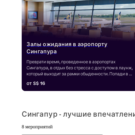
Залы ожидания в аэропорту
Сингапура
Преврати время, проведенное в аэропортах 
Сингапура, в отдых без стресса с доступом в лаунж, 
который выходит за рамки обыденности. Попади в 
тихие, хорошо продуманные помещения, где тебя 
от
S$ 16
ждут безлимитный Wi-Fi, удобные кресла, 
изысканные блюда и освежающие напитки.
Сингапур - лучшие впечатлен
8 мероприятий