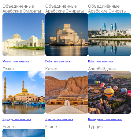
Объединённые
Объединённые
Объединённые
Арабские Эмираты
Арабские Эмираты
Арабские Эмираты
Muscat: чем заняться
Doha: чем заняться
Baku: чем заняться
Оман
Катар
Азербайджан
Хургада: чем заняться
Луксор: чем заняться
Каппадокия: чем заняться
Египет
Египет
Турция