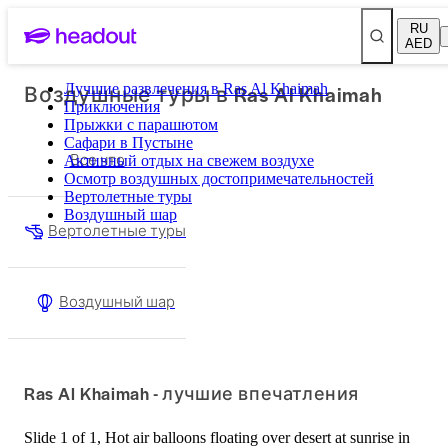
RU
AED
Воздушные туры в Ras Al Khaimah
Лучшие развлечения в Ras Al Khaimah
Приключения
Прыжки с парашютом
Сафари в Пустыне
Все что
Активный отдых на свежем воздухе
Осмотр воздушных достопримечательностей
Вертолетные туры
Воздушный шар
Вертолетные туры
Воздушный шар
Ras Al Khaimah - лучшие впечатления
Slide 1 of 1, Hot air balloons floating over desert at sunrise in