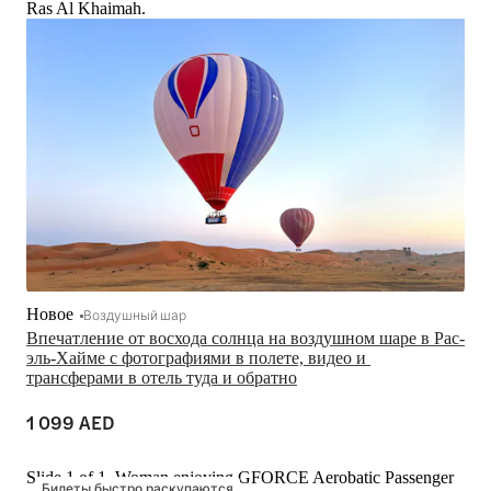
Ras Al Khaimah.
Новое
Воздушный шар
Впечатление от восхода солнца на воздушном шаре в Рас-
эль-Хайме с фотографиями в полете, видео и 
трансферами в отель туда и обратно
1 099 AED
Slide 1 of 1, Woman enjoying GFORCE Aerobatic Passenger
Билеты быстро раскупаются