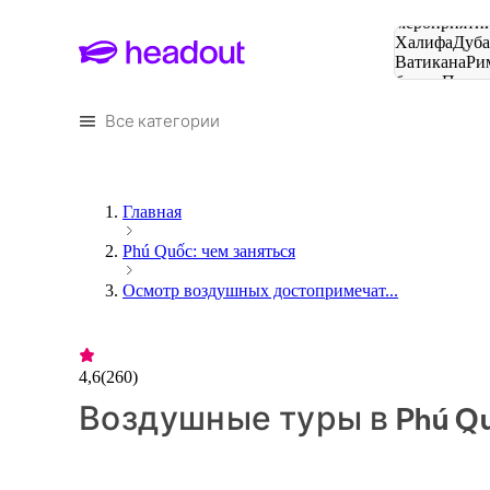
Поиск
мероприятий
Халифа
Дуб
Ватикана
Ри
башня
Пари
городов
Все категории
Главная
Phú Quốc: чем заняться
Осмотр воздушных достопримечат...
4,6
(
260
)
Воздушные туры в Phú Q