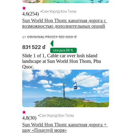
Сан Уорлд Хон Тхом
4,6
(
254
)
Sun World Hon Thom: канатная дорога с 
возможностью дополнительных опций
от
ORIGINAL PRICE
1 125 000 ₫
831 522 ₫
скидка 26 %
Slide 1 of 1, Cable car over lush island
landscape at Sun World Hon Thom, Phu
Quoc.
Сан Уорлд Хон Тхом
4,8
(
30
)
Sun World Hon Thom: канатная дорога + 
шоу «Поцелуй моря»