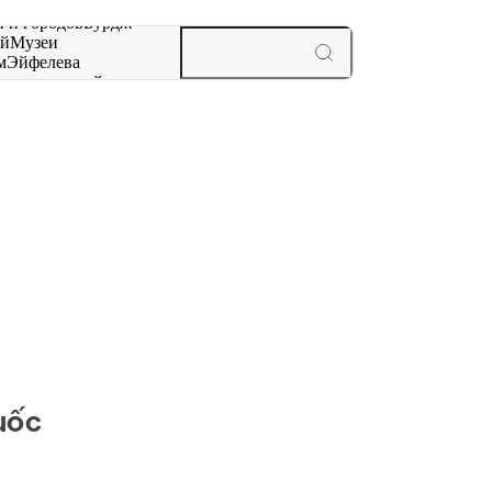
 и городов
Бурдж-
ай
Музеи
м
Эйфелева
ж
мероприятий и
uốc