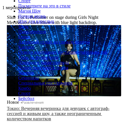
Спорт
Посмотрите на это в стиле
1 мероприятие
Магия Шоу
Ночная жизнь
Slide 1 of 1, Performer on stage during Girls Night
Шоу для взрослых
Meet&Greet Live Show with blue light backdrop.
Show
Приключения
Гонки
Активный отдых на свежем воздухе
Картинг
Осмотр воздушных достопримечательностей
Туры на фуникулере
Природа и дикая природа
Пешие прогулки и тропы
Занятия
Семинары
Специальные предложения
Комбо
Спорт
Бейсбол
Новое
Развлечения
Токио: Вечерняя вечеринка для девушек с автограф-
сессией и живым шоу, а также неограниченным 
количеством напитков