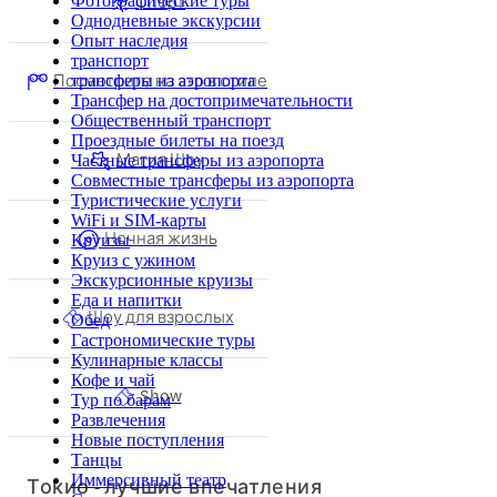
Спорт
Фотографические туры
Однодневные экскурсии
Опыт наследия
транспорт
Посмотрите на это в стиле
трансферы из аэропорта
Трансфер на достопримечательности
Общественный транспорт
Проездные билеты на поезд
Магия Шоу
Частные трансферы из аэропорта
Совместные трансферы из аэропорта
Туристические услуги
WiFi и SIM-карты
Ночная жизнь
Круизы
Круиз с ужином
Экскурсионные круизы
Еда и напитки
Шоу для взрослых
Обед
Гастрономические туры
Кулинарные классы
Кофе и чай
Show
Тур по барам
Развлечения
Новые поступления
Танцы
Иммерсивный театр
Токио - лучшие впечатления