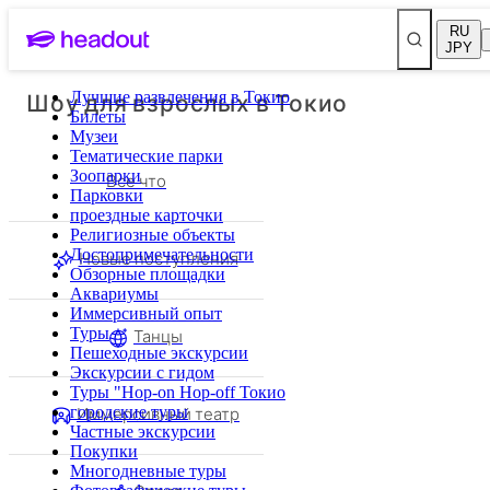
RU
JPY
Шоу для взрослых в Токио
Лучшие развлечения в Токио
Билеты
Музеи
Тематические парки
Зоопарки
Все что
Парковки
проездные карточки
Религиозные объекты
Достопримечательности
Новые поступления
Обзорные площадки
Аквариумы
Иммерсивный опыт
Туры
Танцы
Пешеходные экскурсии
Экскурсии с гидом
Туры "Hop-on Hop-off Токио
Иммерсивный театр
городские туры
Частные экскурсии
Покупки
Многодневные туры