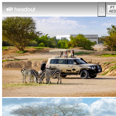
PT
AED