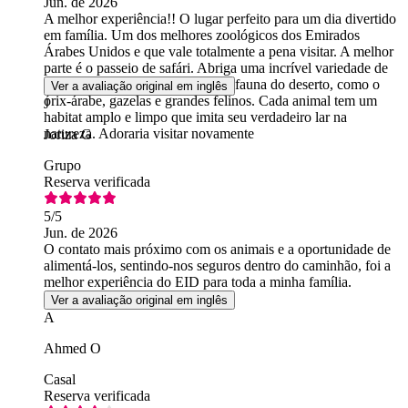
Jun. de 2026
A melhor experiência!! O lugar perfeito para um dia divertido
em família. Um dos melhores zoológicos dos Emirados
Árabes Unidos e que vale totalmente a pena visitar. A melhor
parte é o passeio de safári. Abriga uma incrível variedade de
animais, especialmente a incrível fauna do deserto, como o
Ver a avaliação original em inglês
órix-árabe, gazelas e grandes felinos. Cada animal tem um
J
habitat amplo e limpo que imita seu verdadeiro lar na
natureza. Adoraria visitar novamente
Joriza G
Grupo
Reserva verificada
5
/5
Jun. de 2026
O contato mais próximo com os animais e a oportunidade de
alimentá-los, sentindo-nos seguros dentro do caminhão, foi a
melhor experiência do EID para toda a minha família.
Ver a avaliação original em inglês
A
Ahmed O
Casal
Reserva verificada