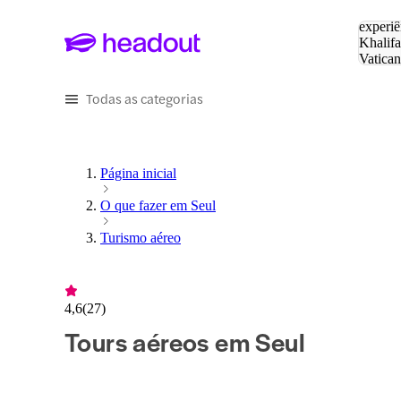
Pesquis
experiê
Khalifa
Vatica
Eiffel
P
Todas as categorias
Página inicial
O que fazer em Seul
Turismo aéreo
4,6
(
27
)
Tours aéreos em Seul