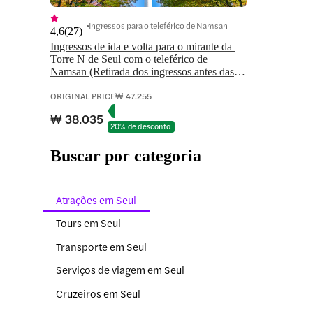
Ingressos para o teleférico de Namsan
4,6
(
27
)
Ingressos de ida e volta para o mirante da 
Torre N de Seul com o teleférico de 
Namsan (Retirada dos ingressos antes das 
18h: SOLA SPA Myeongdong)
ORIGINAL PRICE
₩ 47.255
₩ 38.035
20% de desconto
Buscar por categoria
Atrações em Seul
Tours em Seul
Transporte em Seul
Serviços de viagem em Seul
Cruzeiros em Seul