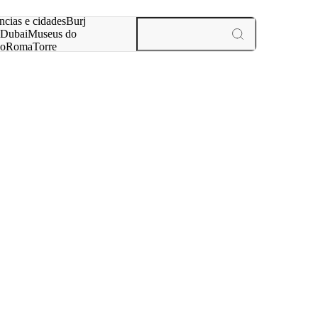
ar
ncias e cidades
Burj
Dubai
Museus do
no
Roma
Torre
aris
experiências e cidades