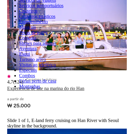
Serviços de viagem
Serviços aeroportuários
Cruzeiros
Cruzeiros turísticos
Entretenimento
Musicais
Peças de teatro
Comédia
Shows para adultos
Aventura
Esqui
Turismo aéreo
Visitas ao teleférico
Especiais
Combos
Cruzeiros turísticos
Férias perto de casa
4,7
(
124
)
Montanhas
Experiência de iate na marina do rio Han
a partir de
₩ 25.000
Slide 1 of 1, E-land ferry cruising on Han River with Seoul
skyline in the background.