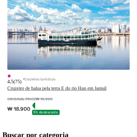
Cruzeiros turísticos
4,5
(
75
)
Cruzeiro de balsa pela terra E do rio Han em Jamsil
ORIGINAL PRICE
₩ 19.900
₩ 18.900
5% de desconto
Buscar por categoria