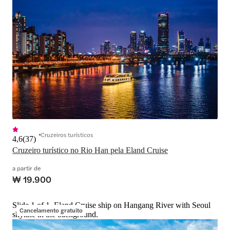
Cruzeiros turísticos
4,6
(
37
)
Cruzeiro turístico no Rio Han pela Eland Cruise
a partir de
₩ 19.900
Slide 1 of 1, Eland Cruise ship on Hangang River with Seoul
Cancelamento gratuito
skyline in the background.