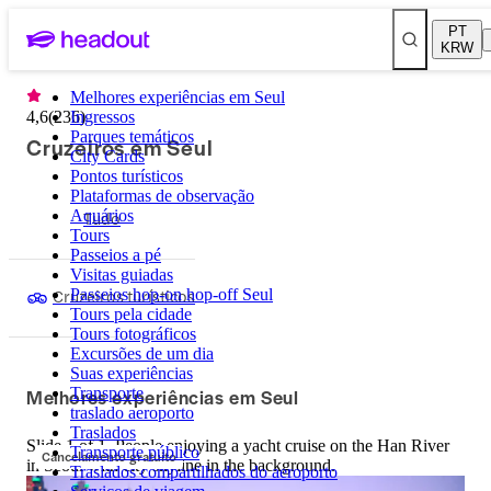
PT
KRW
Melhores experiências em Seul
4,6
(
236
Ingressos
)
Parques temáticos
Cruzeiros em Seul
City Cards
Pontos turísticos
Plataformas de observação
Aquários
Tudo
Tours
Passeios a pé
Visitas guiadas
Cruzeiros turísticos
Passeios hop-on hop-off Seul
Tours pela cidade
Tours fotográficos
Excursões de um dia
Suas experiências
Melhores experiências em Seul
Transporte
traslado aeroporto
Traslados
Slide 1 of 1, People enjoying a yacht cruise on the Han River
Transporte público
Cancelamento gratuito
in Seoul with city skyline in the background.
Traslados compartilhados do aeroporto