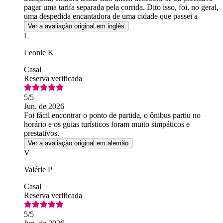
pagar uma tarifa separada pela corrida. Dito isso, foi, no geral,
uma despedida encantadora de uma cidade que passei a
conhecer e amar.
Ver a avaliação original em inglês
L
Leonie K
Casal
Reserva verificada
5
/5
Jun. de 2026
Foi fácil encontrar o ponto de partida, o ônibus partiu no
horário e os guias turísticos foram muito simpáticos e
prestativos.
Ver a avaliação original em alemão
V
Valérie P
Casal
Reserva verificada
5
/5