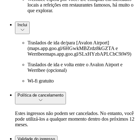
locais a refeições em restaurantes famosos, há muito o
que explorar.
Inclui
Traslados de ida de/para [Avalon Airport]
(maps.app.goo.gl/6HGwkMBZrdz8kGZTA e
Werribeemaps.app.goo.gl/SLxHYzbAPLCbC9iW9)
Traslados de ida e volta entre o Avalon Airport e
Werribee (opcional)
Wi-fi gratuito
Política de cancelamento
Estes ingressos não podem ser cancelados. No entanto, você
pode utilizá-los a qualquer momento dentro dos próximos 12
meses.
Validade do ingresso