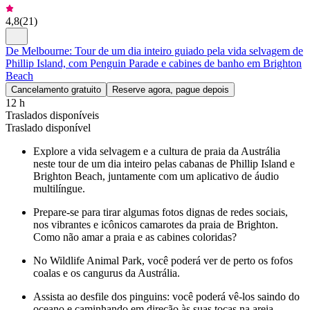
4,8
(
21
)
De Melbourne: Tour de um dia inteiro guiado pela vida selvagem de
Phillip Island, com Penguin Parade e cabines de banho em Brighton
Beach
Cancelamento gratuito
Reserve agora, pague depois
12 h
Traslados disponíveis
Traslado disponível
Explore a vida selvagem e a cultura de praia da Austrália
neste tour de um dia inteiro pelas cabanas de Phillip Island e
Brighton Beach, juntamente com um aplicativo de áudio
multilíngue.
Prepare-se para tirar algumas fotos dignas de redes sociais,
nos vibrantes e icônicos camarotes da praia de Brighton.
Como não amar a praia e as cabines coloridas?
No Wildlife Animal Park, você poderá ver de perto os fofos
coalas e os cangurus da Austrália.
Assista ao desfile dos pinguins: você poderá vê-los saindo do
oceano e caminhando em direção às suas tocas na areia.