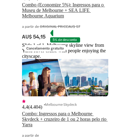
Combo (Economize 5%): Ingressos para o 
Museu de Melbourne + SEA LIFE 
Melbourne Aquarium
a partir de
ORIGINAL PRICE
AU$ 57
AU$ 54,15
5% de desconto
Slide 1 of 1, Melbourne skyline view from
Cancelamento gratuito
Yarra River cruise with people enjoying the
cityscape.
Melbourne Skydeck
4,4
(
4.404
)
Combo: Ingressos para o Melbourne 
Skydeck + cruzeiro de 1 ou 2 horas pelo rio 
Yarra
a partir de