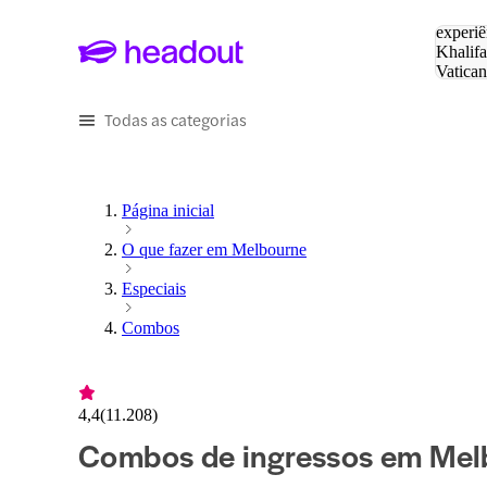
Pesquis
experiê
Khalifa
Vatica
Eiffel
P
Todas as categorias
Página inicial
O que fazer em Melbourne
Especiais
Combos
4,4
(
11.208
)
Combos de ingressos em Mel