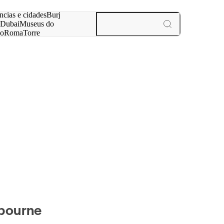
ar
ncias e cidades
Burj
Dubai
Museus do
no
Roma
Torre
aris
experiências e cidades
bourne