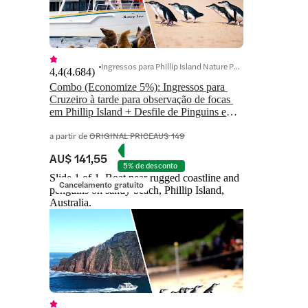
Ingressos para Phillip Island Nature Parks
4,4
(
4.684
)
Combo (Economize 5%): Ingressos para 
Cruzeiro à tarde para observação de focas 
em Phillip Island + Desfile de Pinguins em 
Nature Parks
a partir de
ORIGINAL PRICE
AU$ 149
AU$ 141,55
5% de desconto
Slide 1 of 1, Boat near rugged coastline and
Cancelamento gratuito
penguins on sandy beach, Phillip Island,
Australia.