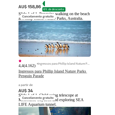
AU$ 158,86
6% de desconto
Slide 1 of 1, Penguins walking on the beach
Cancelamento gratuito
at Phillip Island Nature Parks, Australia.
Ingressos para Phillip Island Nature Parks
4,4
(
4.162
)
Ingressos para Phillip Island Nature Parks 
Penguin Parade
a partir de
AU$ 34
Slide 1 of 1, Child using telescope at
Cancelamento gratuito
Melbourne Skydeck and exploring SEA
LIFE Aquarium tunnel.