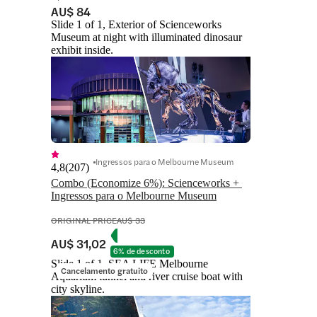
AU$ 84
Slide 1 of 1, Exterior of Scienceworks
Museum at night with illuminated dinosaur
exhibit inside.
Ingressos para o Melbourne Museum
4,8
(
207
)
Combo (Economize 6%): Scienceworks + 
Ingressos para o Melbourne Museum
ORIGINAL PRICE
AU$ 33
AU$ 31,02
6% de desconto
Slide 1 of 1, SEA LIFE Melbourne
Cancelamento gratuito
Aquarium tunnel and river cruise boat with
city skyline.