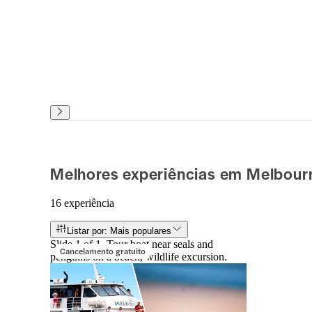
Melhores experiências em Melbour
16 experiência
Listar por: Mais populares
Slide 1 of 1, Tour boat near seals and
Cancelamento gratuito
penguins on a beach, wildlife excursion.