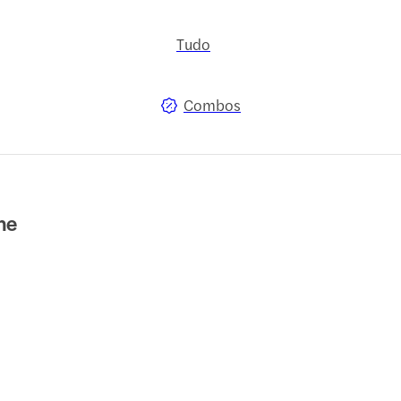
Tudo
Combos
ne