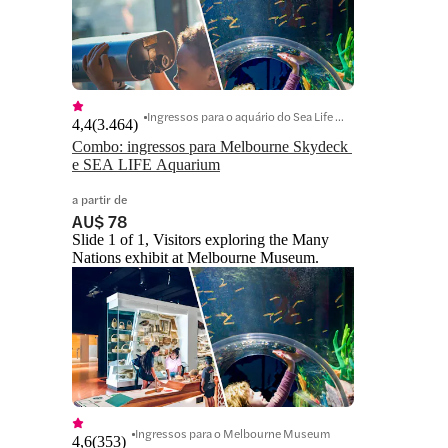
Ingressos para o aquário do Sea Life Melbourne
4,4
(
3.464
)
Combo: ingressos para Melbourne Skydeck 
e SEA LIFE Aquarium
a partir de
AU$ 78
Slide 1 of 1, Visitors exploring the Many
Nations exhibit at Melbourne Museum.
Ingressos para o Melbourne Museum
4,6
(
353
)