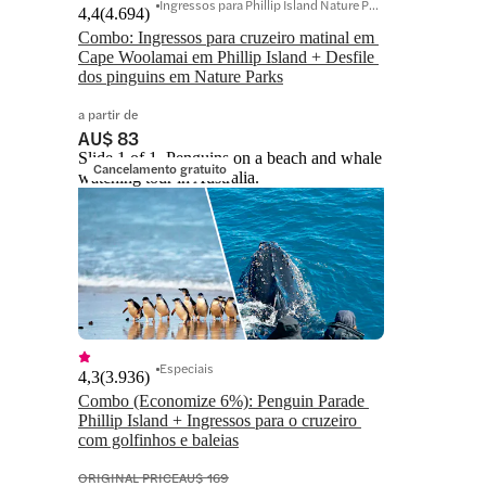
Ingressos para Phillip Island Nature Parks
4,4
(
4.694
)
Combo: Ingressos para cruzeiro matinal em 
Cape Woolamai em Phillip Island + Desfile 
dos pinguins em Nature Parks
a partir de
AU$ 83
Slide 1 of 1, Penguins on a beach and whale
Cancelamento gratuito
watching tour in Australia.
Especiais
4,3
(
3.936
)
Combo (Economize 6%): Penguin Parade 
Phillip Island + Ingressos para o cruzeiro 
com golfinhos e baleias
ORIGINAL PRICE
AU$ 169