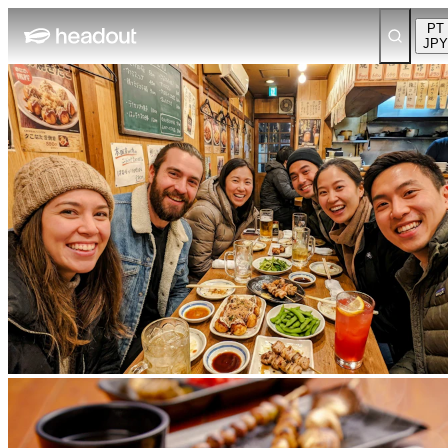
PT
JPY