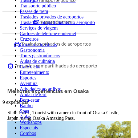
Traslados
Transporte público
Passes de trem
Traslados privados de aeroportos
Passes de trem
Traslados compartilhados do aeroporto
Serviços de viagem
Cartões de telefone e internet
Cruzeiros
Traslados privados de aeroportos
Cruzeiros turísticos
Gastronomia
Tours gastronômicos
Aulas de culinária
Traslados compartilhados do aeroporto
Café e chá
Entretenimento
Esportes
Aventura
Atividades ao ar livre
Melhores experiências em Osaka
Andar de kart
Bem-estar
9 experiência
Banho
Spas
Slide 1 of 1, Tourist with camera in front of Osaka Castle,
Aulas
Japan, using Osaka Amazing Pass.
Workshops
Especiais
Combos