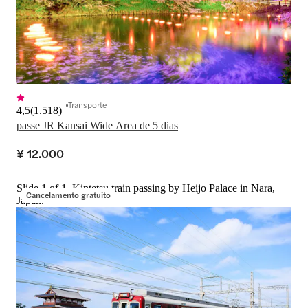
Transporte
4,5
(
1.518
)
passe JR Kansai Wide Area de 5 dias
¥ 12.000
Slide 1 of 1, Kintetsu train passing by Heijo Palace in Nara,
Cancelamento gratuito
Japan.