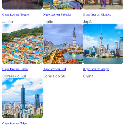
O que fazer em Tóquio
O que fazer em Fukuoka
O que fazer em Okinawa
Japão
Japão
Japão
O que fazer em Busan
O que fazer em Seul
O que fazer em Xangai
Coreia do Sul
Coreia do Sul
China
O que fazer em Taipei