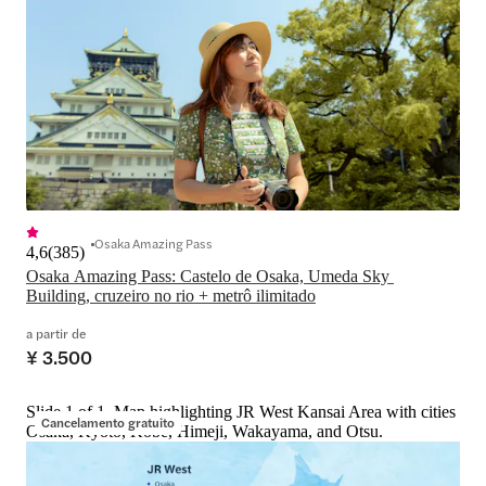
Osaka Amazing Pass
4,6
(
385
)
Osaka Amazing Pass: Castelo de Osaka, Umeda Sky 
Building, cruzeiro no rio + metrô ilimitado
a partir de
¥ 3.500
Slide 1 of 1, Map highlighting JR West Kansai Area with cities
Cancelamento gratuito
Osaka, Kyoto, Kobe, Himeji, Wakayama, and Otsu.