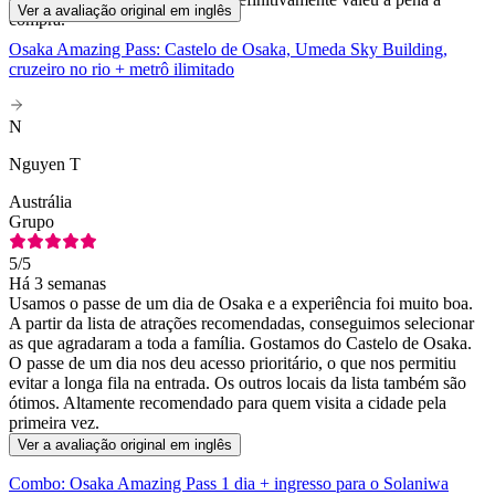
Ver a avaliação original em inglês
compra.
Osaka Amazing Pass: Castelo de Osaka, Umeda Sky Building,
cruzeiro no rio + metrô ilimitado
N
Nguyen T
Austrália
Grupo
5
/5
Há 3 semanas
Usamos o passe de um dia de Osaka e a experiência foi muito boa.
A partir da lista de atrações recomendadas, conseguimos selecionar
as que agradaram a toda a família. Gostamos do Castelo de Osaka.
O passe de um dia nos deu acesso prioritário, o que nos permitiu
evitar a longa fila na entrada. Os outros locais da lista também são
ótimos. Altamente recomendado para quem visita a cidade pela
primeira vez.
Ver a avaliação original em inglês
Combo: Osaka Amazing Pass 1 dia + ingresso para o Solaniwa