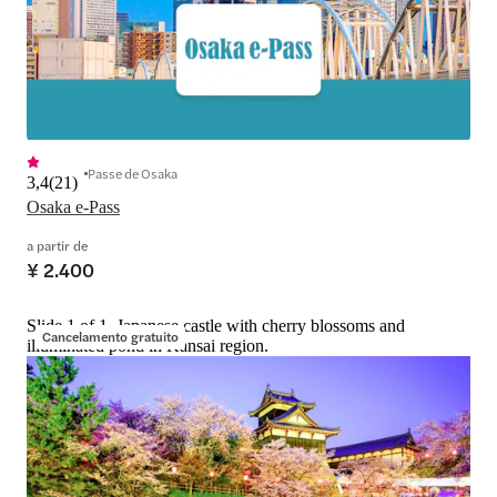
Passe de Osaka
3,4
(
21
)
Osaka e-Pass
a partir de
¥ 2.400
Slide 1 of 1, Japanese castle with cherry blossoms and
Cancelamento gratuito
illuminated pond in Kansai region.