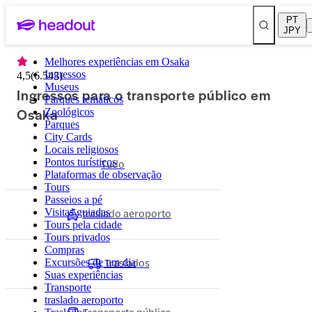
PT
JPY
Melhores experiências em Osaka
Ingressos
4,5
(
6.543
)
Museus
Ingressos para o transporte público em
Parques temáticos
Osaka
Zoológicos
Parques
City Cards
Locais religiosos
Pontos turísticos
Tudo
Plataformas de observação
Tours
Passeios a pé
traslado aeroporto
Visitas guiadas
Tours pela cidade
Tours privados
Compras
Traslados
Excursões de um dia
Suas experiências
Transporte
traslado aeroporto
Transporte público