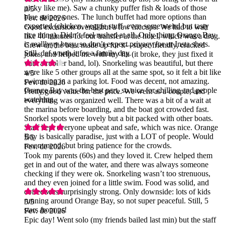
picky like me). Saw a chunky puffer fish & loads of those
4
/5
blue stripey ones. The lunch buffet had more options than
Fev. de 2026
expected (chicken, veggie stuff, even some weird but tasty
Good excursion overall but a few hiccups. We had to wait
rice thing). Didn’t feel rushed at all. Only thing: Orange Bay
like 40 minutes for our transfer at the hotel, which was a drag.
is realllyyy busy, so don’t expect privacy for ur Insta shots.
Crew on the boat made up for it—super friendly, cracked
Still, def worth it for a family day.
jokes, and helped me with my fin (it broke, they just fixed it
with a rubber band, lol). Snorkeling was beautiful, but there
were like 5 other groups all at the same spot, so it felt a bit like
4
/5
swimming in a parking lot. Food was decent, not amazing.
Fev. de 2026
Orange Bay was the best part, so nice for chilling and people
Pretty good value for the price. We went as a couple, and
watching.
everything was organized well. There was a bit of a wait at
the marina before boarding, and the boat got crowded fast.
Snorkel spots were lovely but a bit packed with other boats.
Staff kept everyone upbeat and safe, which was nice. Orange
Bay is basically paradise, just with a LOT of people. Would
5
/5
recommend, but bring patience for the crowds.
Fev. de 2026
Took my parents (60s) and they loved it. Crew helped them
get in and out of the water, and there was always someone
checking if they were ok. Snorkeling wasn’t too strenuous,
and they even joined for a little swim. Food was solid, and
coffee was surprisingly strong. Only downside: lots of kids
running around Orange Bay, so not super peaceful. Still, 5
5
/5
stars from us!
Fev. de 2026
Epic day! Went solo (my friends bailed last min) but the staff