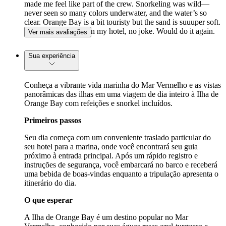
made me feel like part of the crew. Snorkeling was wild—
never seen so many colors underwater, and the water’s so
clear. Orange Bay is a bit touristy but the sand is suuuper soft.
Lunch was better than my hotel, no joke. Would do it again.
Ver mais avaliações
Sua experiência
Conheça a vibrante vida marinha do Mar Vermelho e as vistas
panorâmicas das ilhas em uma viagem de dia inteiro à Ilha de
Orange Bay com refeições e snorkel incluídos.
Primeiros passos
Seu dia começa com um conveniente traslado particular do
seu hotel para a marina, onde você encontrará seu guia
próximo à entrada principal. Após um rápido registro e
instruções de segurança, você embarcará no barco e receberá
uma bebida de boas-vindas enquanto a tripulação apresenta o
itinerário do dia.
O que esperar
A Ilha de Orange Bay é um destino popular no Mar