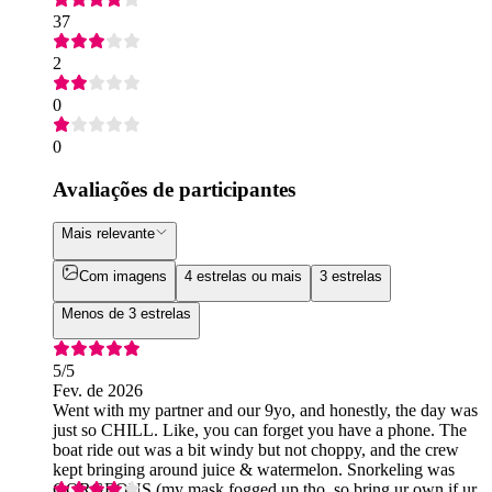
37
2
0
0
Avaliações de participantes
Mais relevante
Com imagens
4 estrelas ou mais
3 estrelas
Menos de 3 estrelas
5
/5
Fev. de 2026
Went with my partner and our 9yo, and honestly, the day was
just so CHILL. Like, you can forget you have a phone. The
boat ride out was a bit windy but not choppy, and the crew
kept bringing around juice & watermelon. Snorkeling was
GORGEOUS (my mask fogged up tho, so bring ur own if ur