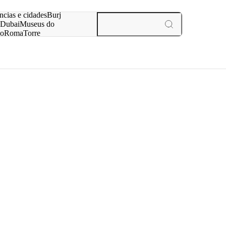
ar
ncias e cidades
Burj
Dubai
Museus do
no
Roma
Torre
aris
experiências e cidades