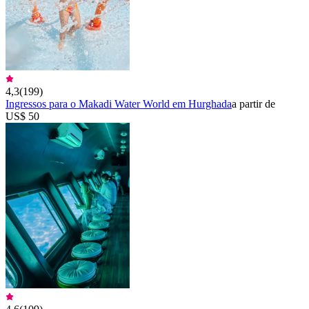
4,3
(
199
)
Ingressos para o Makadi Water World em Hurghada
a partir de
US$ 50