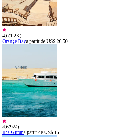
4,6
(
1,2K
)
Orange Bay
a partir de US$ 20,50
4,6
(
924
)
Ilha Giftun
a partir de US$ 16