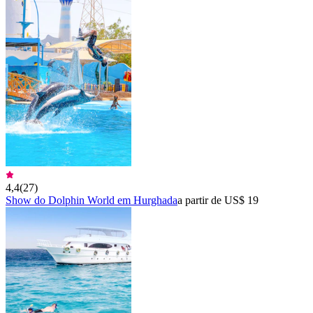
4,4
(
27
)
Show do Dolphin World em Hurghada
a partir de US$ 19