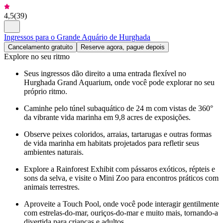
4,5
(
39
)
Ingressos para o Grande Aquário de Hurghada
Cancelamento gratuito
Reserve agora, pague depois
Explore no seu ritmo
Seus ingressos dão direito a uma entrada flexível no
Hurghada Grand Aquarium, onde você pode explorar no seu
próprio ritmo.
Caminhe pelo túnel subaquático de 24 m com vistas de 360°
da vibrante vida marinha em 9,8 acres de exposições.
Observe peixes coloridos, arraias, tartarugas e outras formas
de vida marinha em habitats projetados para refletir seus
ambientes naturais.
Explore a Rainforest Exhibit com pássaros exóticos, répteis e
sons da selva, e visite o Mini Zoo para encontros práticos com
animais terrestres.
Aproveite a Touch Pool, onde você pode interagir gentilmente
com estrelas-do-mar, ouriços-do-mar e muito mais, tornando-a
divertida para crianças e adultos.