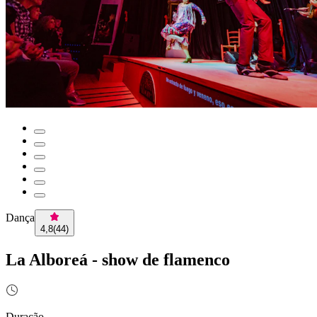
Dança
4,8
(
44
)
La Alboreá - show de flamenco
Duração