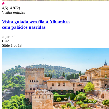
4,5
(
14.872
)
Visitas guiadas
Visita guiada sem fila à Alhambra
com palácios nasridas
a partir de
€ 42
Slide 1 of 13