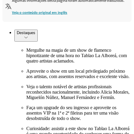
Algumas informações desta página foram automaticamente traduzidas.
Veja o conteúdo original em inglês
Destaques
Mergulhe na magia de um show de flamenco
hipnotizante de uma hora no Tablao La Alboreá, com
quatro artistas aclamados.
Aproveite o show em um local privilegiado próximo
aos artistas, com assentos reservados e excelente visão.
Veja o talento notável de artistas profissionais
reconhecidos nacionalmente, incluindo Alicia Morales,
Miguelón Núñez, Manuel Fernández e Fermín.
Faça um upgrade do seu ingresso e aproveite os
assentos VIP na 1ª e 2ª fileiras para ter uma visão
desobstruída de todo o show.
Curiosidade: assistir a este show no Tablao La Alboreá
é uma grande oportunidade de conhecer uma forma de