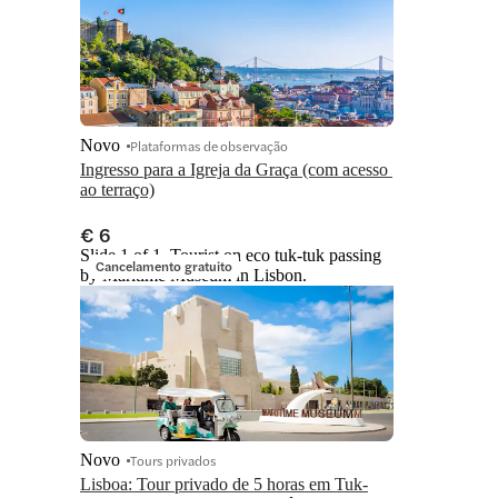
Novo
Plataformas de observação
Ingresso para a Igreja da Graça (com acesso 
ao terraço)
€ 6
Slide 1 of 1, Tourist on eco tuk-tuk passing
Cancelamento gratuito
by Maritime Museum in Lisbon.
Novo
Tours privados
Lisboa: Tour privado de 5 horas em Tuk-