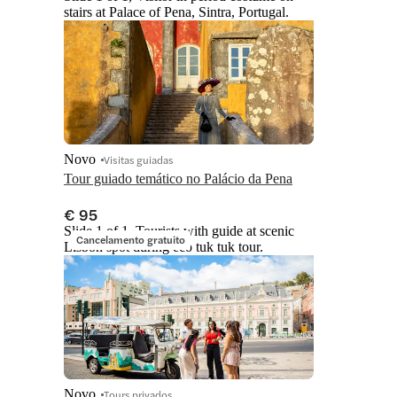
stairs at Palace of Pena, Sintra, Portugal.
Novo
Visitas guiadas
Tour guiado temático no Palácio da Pena
€ 95
Slide 1 of 1, Tourists with guide at scenic
Cancelamento gratuito
Lisbon spot during eco tuk tuk tour.
Novo
Tours privados