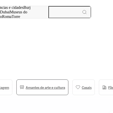
ar
ncias e cidades
Burj
Dubai
Museus do
no
Roma
Torre
aris
experiências e cidades
viagem
Amantes de arte e cultura
Casais
Fãs