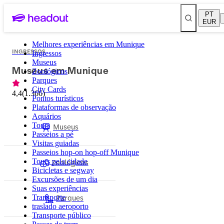
PT
EUR
Melhores experiências em Munique
INGRESSOS
Ingressos
Museus
Museus em Munique
Zoológicos
Parques
City Cards
4,4
(
1.366
)
Pontos turísticos
Plataformas de observação
Aquários
Tours
Museus
Passeios a pé
Visitas guiadas
Passeios hop-on hop-off Munique
Zoológicos
Tours pela cidade
Bicicletas e segway
Excursões de um dia
Suas experiências
Parques
Transporte
traslado aeroporto
Transporte público