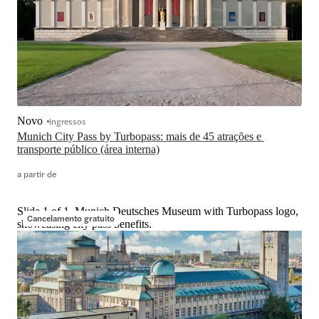
Novo
Ingressos
Munich City Pass by Turbopass: mais de 45 atrações e 
transporte público (área interna)
a partir de
Slide 1 of 1, Munich Deutsches Museum with Turbopass logo,
Cancelamento gratuito
showcasing city pass benefits.