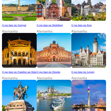
O que fazer em Stuttgart
O que fazer em Heidelberg
O que fazer em Rust
Alemanha
Alemanha
Alemanha
O que fazer em Frankfurt am Main
O que fazer em Dresden
O que fazer em Leipzig
Alemanha
Alemanha
Alemanha