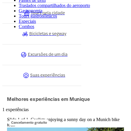
Passes de trem
Traslados compartilhados do aeroporto
Gastronomia
Tours pela cidade
Tours gastronômicos
Especiais
Combos
Bicicletas e segway
Excursões de um dia
Suas experiências
Melhores experiências em Munique
1 experiências
Slide 1 of 1, Cyclists enjoying a sunny day on a Munich bike
Cancelamento gratuito
tour.