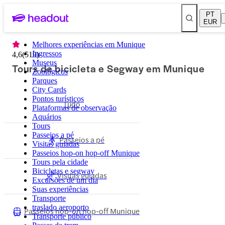
PT
EUR
Melhores experiências em Munique
Ingressos
4,6
(
519
)
Museus
Tours de bicicleta e Segway em Munique
Zoológicos
Parques
City Cards
Pontos turísticos
Tudo
Plataformas de observação
Aquários
Tours
Passeios a pé
Passeios a pé
Visitas guiadas
Passeios hop-on hop-off Munique
Tours pela cidade
Bicicletas e segway
Visitas guiadas
Excursões de um dia
Suas experiências
Transporte
traslado aeroporto
Passeios hop-on hop-off Munique
Transporte público