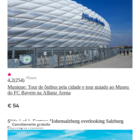
Tours
4,2
(
254
)
Munique: Tour de ônibus pela cidade e tour guiado ao Museu 
do FC Bayern na Allianz Arena
€ 54
Slide 1 of 1, Fortress Hohensalzburg overlooking Salzburg
Cancelamento gratuito
cityscape, Austria.