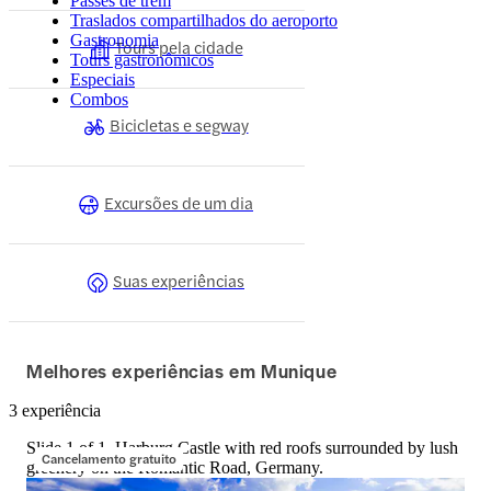
Passes de trem
Traslados compartilhados do aeroporto
Gastronomia
Tours pela cidade
Tours gastronômicos
Especiais
Combos
Bicicletas e segway
Excursões de um dia
Suas experiências
Melhores experiências em Munique
3 experiência
Slide 1 of 1, Harburg Castle with red roofs surrounded by lush
Cancelamento gratuito
greenery on the Romantic Road, Germany.