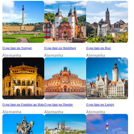
O que fazer em Stuttgart
O que fazer em Heidelberg
O que fazer em Rust
Alemanha
Alemanha
Alemanha
O que fazer em Frankfurt am Main
O que fazer em Dresden
O que fazer em Leipzig
Alemanha
Alemanha
Alemanha