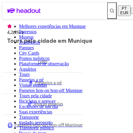
PT
EUR
Melhores experiências em Munique
Ingressos
4,2
(
262
)
Museus
Tours pela cidade em Munique
Zoológicos
Parques
City Cards
Pontos turísticos
Tudo
Plataformas de observação
Aquários
Tours
Passeios a pé
Passeios a pé
Visitas guiadas
Passeios hop-on hop-off Munique
Tours pela cidade
Bicicletas e segway
Visitas guiadas
Excursões de um dia
Suas experiências
Transporte
traslado aeroporto
Passeios hop-on hop-off Munique
Transporte público