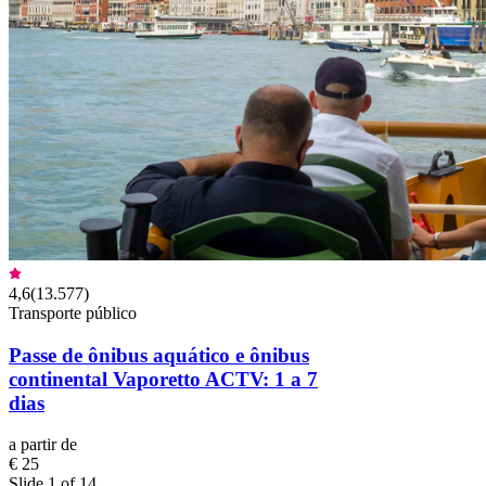
4,6
(
13.577
)
Transporte público
Passe de ônibus aquático e ônibus
continental Vaporetto ACTV: 1 a 7
dias
a partir de
€ 25
Slide 1 of 14