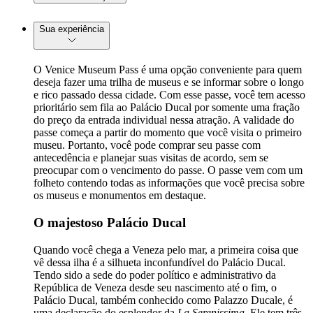
Sua experiência
O Venice Museum Pass é uma opção conveniente para quem
deseja fazer uma trilha de museus e se informar sobre o longo
e rico passado dessa cidade. Com esse passe, você tem acesso
prioritário sem fila ao Palácio Ducal por somente uma fração
do preço da entrada individual nessa atração. A validade do
passe começa a partir do momento que você visita o primeiro
museu. Portanto, você pode comprar seu passe com
antecedência e planejar suas visitas de acordo, sem se
preocupar com o vencimento do passe. O passe vem com um
folheto contendo todas as informações que você precisa sobre
os museus e monumentos em destaque.
O majestoso Palácio Ducal
Quando você chega a Veneza pelo mar, a primeira coisa que
vê dessa ilha é a silhueta inconfundível do Palácio Ducal.
Tendo sido a sede do poder político e administrativo da
República de Veneza desde seu nascimento até o fim, o
Palácio Ducal, também conhecido como Palazzo Ducale, é
uma declaração do esplendor da
La Serenissima
. Ele tem três