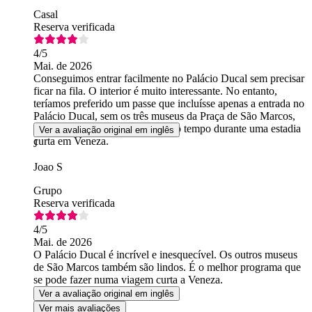
Casal
Reserva verificada
4
/5
Mai. de 2026
Conseguimos entrar facilmente no Palácio Ducal sem precisar
ficar na fila. O interior é muito interessante. No entanto,
teríamos preferido um passe que incluísse apenas a entrada no
Palácio Ducal, sem os três museus da Praça de São Marcos,
pois visitar todos eles exige muito tempo durante uma estadia
Ver a avaliação original em inglês
curta em Veneza.
J
Joao S
Grupo
Reserva verificada
4
/5
Mai. de 2026
O Palácio Ducal é incrível e inesquecível. Os outros museus
de São Marcos também são lindos. É o melhor programa que
se pode fazer numa viagem curta a Veneza.
Ver a avaliação original em inglês
Ver mais avaliações