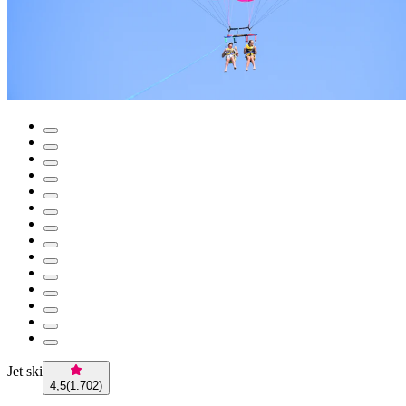
Jet ski
4,5
(
1.702
)