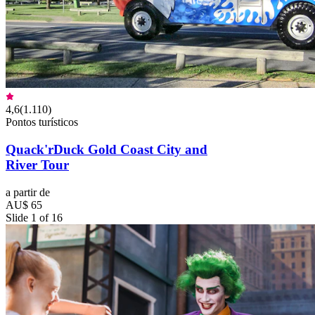
4,6
(
1.110
)
Pontos turísticos
Quack'rDuck Gold Coast City and
River Tour
a partir de
AU$ 65
Slide 1 of 16