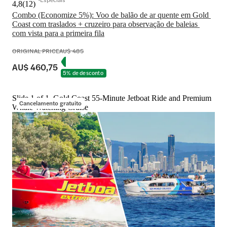
4,8
(
12
)
Combo (Economize 5%): Voo de balão de ar quente em Gold 
Coast com traslados + cruzeiro para observação de baleias 
com vista para a primeira fila
ORIGINAL PRICE
AU$ 485
AU$ 460,75
5% de desconto
Slide 1 of 1, Gold Coast 55-Minute Jetboat Ride and Premium
Cancelamento gratuito
Whale Watching Cruise