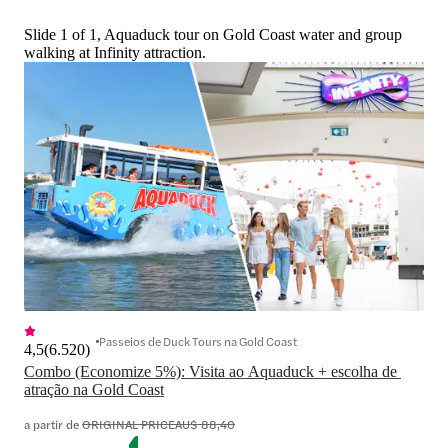
Slide 1 of 1, Aquaduck tour on Gold Coast water and group
walking at Infinity attraction.
Passeios de Duck Tours na Gold Coast
4,5
(
6.520
)
Combo (Economize 5%): Visita ao Aquaduck + escolha de 
atração na Gold Coast
a partir de
ORIGINAL PRICE
AU$ 88,40