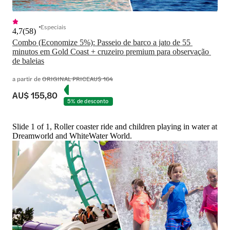
Especiais
4,7
(
58
)
Combo (Economize 5%): Passeio de barco a jato de 55 
minutos em Gold Coast + cruzeiro premium para observação 
de baleias
a partir de
ORIGINAL PRICE
AU$ 164
AU$ 155,80
5% de desconto
Slide 1 of 1, Roller coaster ride and children playing in water at
Dreamworld and WhiteWater World.