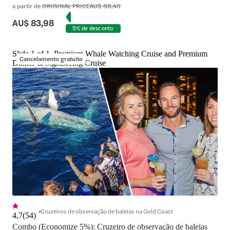
a partir de
ORIGINAL PRICE
AU$ 88,40
AU$ 83,98
5% de desconto
Slide 1 of 1, Premium Whale Watching Cruise and Premium
Cancelamento gratuito
Dinner & Sightseeing Cruise
Cruzeiros de observação de baleias na Gold Coast
4,7
(
54
)
Combo (Economize 5%): Cruzeiro de observação de baleias 