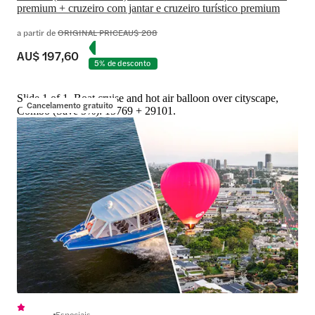
premium + cruzeiro com jantar e cruzeiro turístico premium
a partir de
ORIGINAL PRICE
AU$ 208
AU$ 197,60
5% de desconto
Slide 1 of 1, Boat cruise and hot air balloon over cityscape,
Cancelamento gratuito
Combo (Save 5%): 15769 + 29101.
Especiais