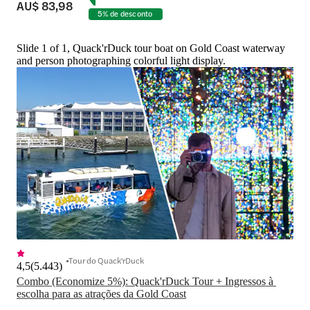
AU$ 83,98
5% de desconto
Slide 1 of 1, Quack'rDuck tour boat on Gold Coast waterway
and person photographing colorful light display.
Tour do Quack'rDuck
4,5
(
5.443
)
Combo (Economize 5%): Quack'rDuck Tour + Ingressos à 
escolha para as atrações da Gold Coast