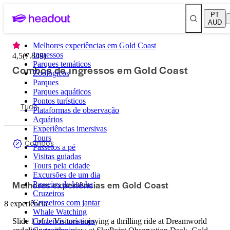
PT
AUD
Melhores experiências em Gold Coast
Ingressos
4,5
(
7.849
)
Parques temáticos
Combos de ingressos em Gold Coast
Zoológicos
Parques
Parques aquáticos
Pontos turísticos
Tudo
Plataformas de observação
Aquários
Experiências imersivas
Tours
Combos
Passeios a pé
Visitas guiadas
Tours pela cidade
Excursões de um dia
Melhores experiências em Gold Coast
Passeios de lancha
Cruzeiros
Cruzeiros com jantar
8 experiência
Whale Watching
Slide 1 of 1, Visitors enjoying a thrilling ride at Dreamworld
Cruzeiros turísticos