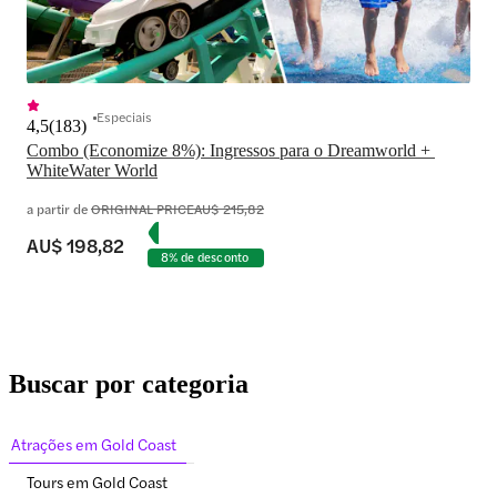
Especiais
4,5
(
183
)
Combo (Economize 8%): Ingressos para o Dreamworld + 
WhiteWater World
a partir de
ORIGINAL PRICE
AU$ 215,82
AU$ 198,82
8% de desconto
Buscar por categoria
Atrações em Gold Coast
Tours em Gold Coast