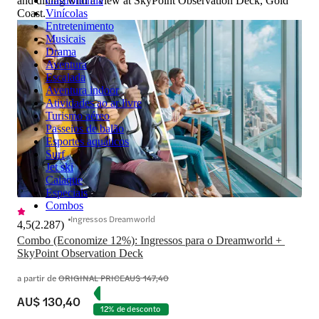
and dining with a view at SkyPoint Observation Deck, Gold
Gastronomia
Coast.
Vinícolas
Entretenimento
Musicais
Drama
Aventura
Escalada
Aventura indoor
Atividades ao ar livre
Turismo aéreo
Passeios de balão
Esportes aquáticos
Surf
Jet ski
Caiaque
Especiais
Combos
Ingressos Dreamworld
4,5
(
2.287
)
Combo (Economize 12%): Ingressos para o Dreamworld + 
SkyPoint Observation Deck
a partir de
ORIGINAL PRICE
AU$ 147,40
AU$ 130,40
12% de desconto