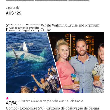
a partir de
AU$ 129
Slide 1 of 1, Premium Whale Watching Cruise and Premium
Cancelamento gratuito
Dinner & Sightseeing Cruise
Cruzeiros de observação de baleias na Gold Coast
4,7
(
54
)
Combo (Economize 5%): Cruzeiro de observação de baleias 