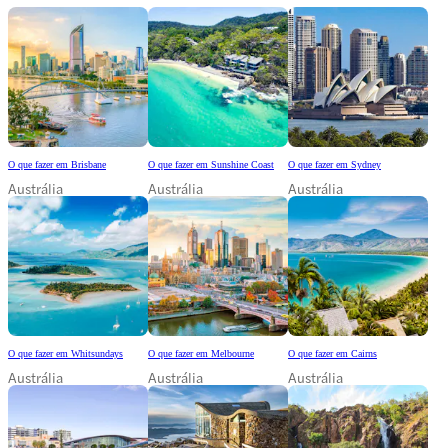
O que fazer em Brisbane
O que fazer em Sunshine Coast
O que fazer em Sydney
Austrália
Austrália
Austrália
O que fazer em Whitsundays
O que fazer em Melbourne
O que fazer em Cairns
Austrália
Austrália
Austrália