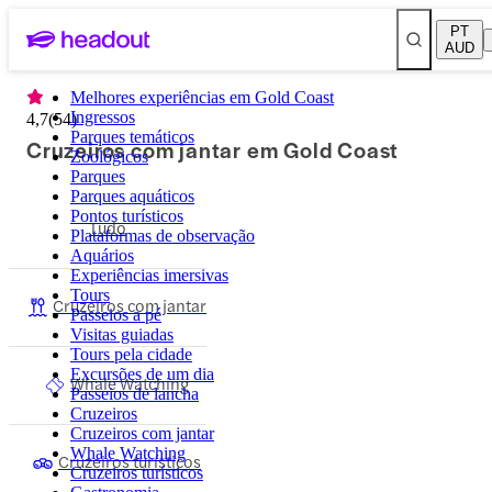
PT
AUD
Melhores experiências em Gold Coast
Ingressos
4,7
(
54
)
Parques temáticos
Cruzeiros com jantar em Gold Coast
Zoológicos
Parques
Parques aquáticos
Pontos turísticos
Tudo
Plataformas de observação
Aquários
Experiências imersivas
Tours
Cruzeiros com jantar
Passeios a pé
Visitas guiadas
Tours pela cidade
Excursões de um dia
Whale Watching
Passeios de lancha
Cruzeiros
Cruzeiros com jantar
Whale Watching
Cruzeiros turísticos
Cruzeiros turísticos