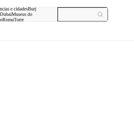
ar
ncias e cidades
Burj
Dubai
Museus do
no
Roma
Torre
aris
experiências e cidades