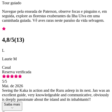
Tour guiado
Navegue pela enseada de Paterson, observe focas e pinguins e, em
seguida, explore as florestas exuberantes da Ilha Ulva em uma
caminhada guiada. Vê aves raras neste paraíso da vida selvagem.
4,8
/5
(
13
)
L
Laurie M
Casal
Reserva verificada
5
/5
Mai. de 2026
Seeing the Kaka in action and the Ruru asleep in its nest. Jan was an
excellent guide, very knowledgeable and communicative, obviously
is deeply passionate about the island and its inhabitants!!
Saiba mais