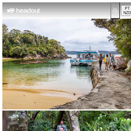
PT
NZD