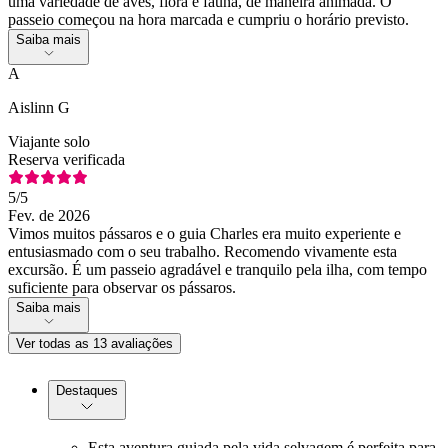
uma variedade de aves, flora e fauna, de maneira animada. O
passeio começou na hora marcada e cumpriu o horário previsto.
Saiba mais
A
Aislinn G
Viajante solo
Reserva verificada
5
/5
Fev. de 2026
Vimos muitos pássaros e o guia Charles era muito experiente e
entusiasmado com o seu trabalho. Recomendo vivamente esta
excursão. É um passeio agradável e tranquilo pela ilha, com tempo
suficiente para observar os pássaros.
Saiba mais
Ver todas as 13 avaliações
Destaques
Esta aventura guiada pela vida selvagem é perfeita para