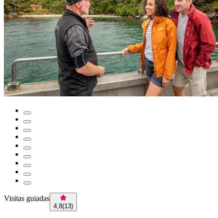
Visitas guiadas
4,8
(
13
)