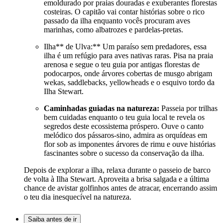
emoldurado por praias douradas e exuberantes florestas
costeiras. O capitão vai contar histórias sobre o rico
passado da ilha enquanto vocês procuram aves
marinhas, como albatrozes e pardelas-pretas.
Ilha** de Ulva:** Um paraíso sem predadores, essa
ilha é um refúgio para aves nativas raras. Pisa na praia
arenosa e segue o teu guia por antigas florestas de
podocarpos, onde árvores cobertas de musgo abrigam
wekas, saddlebacks, yellowheads e o esquivo tordo da
Ilha Stewart.
Caminhadas guiadas na natureza:
Passeia por trilhas
bem cuidadas enquanto o teu guia local te revela os
segredos deste ecossistema próspero. Ouve o canto
melódico dos pássaros-sino, admira as orquídeas em
flor sob as imponentes árvores de rimu e ouve histórias
fascinantes sobre o sucesso da conservação da ilha.
Depois de explorar a ilha, relaxa durante o passeio de barco
de volta à Ilha Stewart. Aproveita a brisa salgada e a última
chance de avistar golfinhos antes de atracar, encerrando assim
o teu dia inesquecível na natureza.
Saiba antes de ir