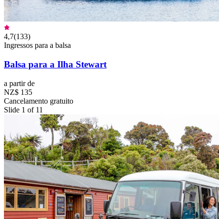
4,7
(
133
)
Ingressos para a balsa
Balsa para a Ilha Stewart
a partir de
NZ$ 135
Cancelamento gratuito
Slide 1 of 11