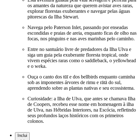
os amantes da natureza que querem avistar aves raras,
explorar florestas exuberantes e navegar pelas águas
pitorescas da Ilha Stewart.
Navega pelo Paterson Inlet, passando por enseadas
escondidas e praias de areia, enquanto ficas de olho nas
focas, nos pinguins e nas aves marinhas pelo caminho.
Entre no santuário livre de predadores da Ilha Ulva e
siga um guia pela exuberante floresta tropical, onde
vivem espécies raras como o saddleback, o yellowhead
e o weka.
Ouça o canto dos tūī e dos bellbirds enquanto caminha
sob as imponentes árvores de rimu e rātā do sul,
aprendendo sobre as plantas nativas e seu ecossistema.
Curiosidade: a Ilha de Ulva, que antes se chamava Ilha
de Coopers, recebeu esse nome em homenagem à ilha
de Ulva, nas Hébridas Interiores, na Escócia, refletindo
seus profundos laços históricos com os primeiros
colonos.
Inclui