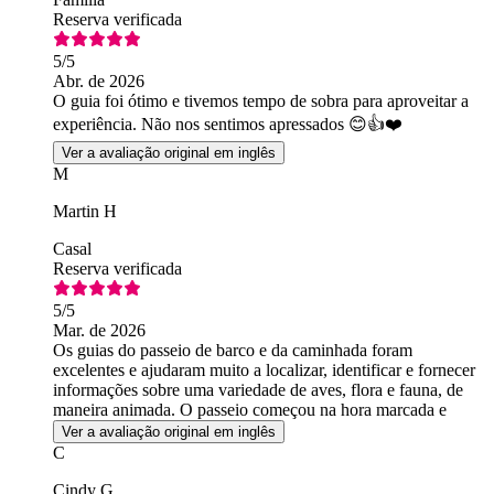
Reserva verificada
5
/5
Abr. de 2026
O guia foi ótimo e tivemos tempo de sobra para aproveitar a
experiência. Não nos sentimos apressados 😊👍❤️
Ver a avaliação original em inglês
M
Martin H
Casal
Reserva verificada
5
/5
Mar. de 2026
Os guias do passeio de barco e da caminhada foram
excelentes e ajudaram muito a localizar, identificar e fornecer
informações sobre uma variedade de aves, flora e fauna, de
maneira animada. O passeio começou na hora marcada e
cumpriu o horário previsto.
Ver a avaliação original em inglês
C
Cindy G